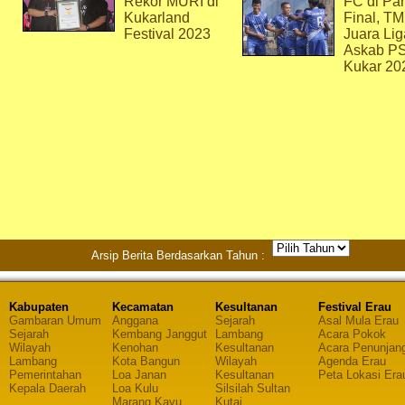
Rekor MURI di
FC di Par
Kukarland
Final, T
Festival 2023
Juara Lig
Askab P
Kukar 20
Arsip Berita Berdasarkan Tahun :
Kabupaten
Kecamatan
Kesultanan
Festival Erau
Gambaran Umum
Anggana
Sejarah
Asal Mula Erau
Sejarah
Kembang Janggut
Lambang
Acara Pokok
Wilayah
Kenohan
Kesultanan
Acara Penunjan
Lambang
Kota Bangun
Wilayah
Agenda Erau
Pemerintahan
Loa Janan
Kesultanan
Peta Lokasi Era
Kepala Daerah
Loa Kulu
Silsilah Sultan
Marang Kayu
Kutai