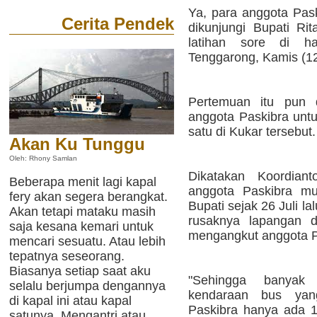
Ya, para anggota Pask
Cerita Pendek
dikunjungi Bupati Rit
latihan sore di h
Tenggarong, Kamis (12/
Pertemuan itu pun d
anggota Paskibra unt
satu di Kukar tersebut.
Akan Ku Tunggu
Oleh: Rhony Samlan
Dikatakan Koordiant
Beberapa menit lagi kapal
anggota Paskibra mul
fery akan segera berangkat.
Bupati sejak 26 Juli l
Akan tetapi mataku masih
rusaknya lapangan 
saja kesana kemari untuk
mengangkut anggota P
mencari sesuatu. Atau lebih
tepatnya seseorang.
Biasanya setiap saat aku
"Sehingga banyak
selalu berjumpa dengannya
kendaraan bus yan
di kapal ini atau kapal
Paskibra hanya ada 1 
satunya. Mengantri atau