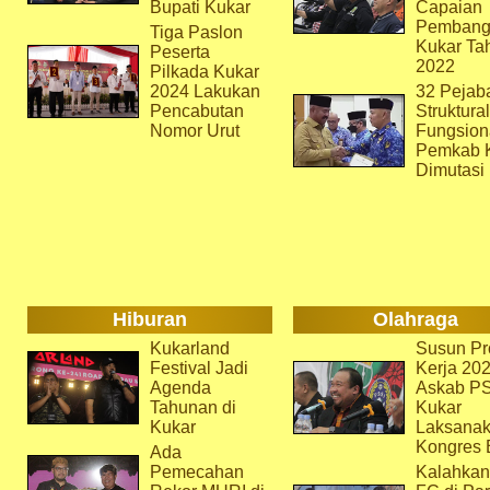
Bupati Kukar
Capaian
Pembang
Tiga Paslon
Kukar Ta
Peserta
2022
Pilkada Kukar
2024 Lakukan
32 Pejab
Pencabutan
Struktura
Nomor Urut
Fungsion
Pemkab 
Dimutasi
Hiburan
Olahraga
Kukarland
Susun Pr
Festival Jadi
Kerja 202
Agenda
Askab P
Tahunan di
Kukar
Kukar
Laksana
Kongres 
Ada
Pemecahan
Kalahkan