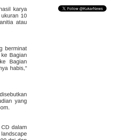
asil karya
 ukuran 10
anitia atau
g berminat
 ke Bagian
ke Bagian
ya habis,"
disebutkan
udian yang
com.
an CD dalam
 landscape