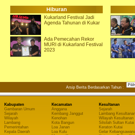
Hiburan
Kukarland Festival Jadi
Agenda Tahunan di Kukar
Ada Pemecahan Rekor
MURI di Kukarland Festival
2023
Arsip Berita Berdasarkan Tahun :
Kabupaten
Kecamatan
Kesultanan
Gambaran Umum
Anggana
Sejarah
Sejarah
Kembang Janggut
Lambang Kesultana
Wilayah
Kenohan
Wilayah Kesultanan
Lambang
Kota Bangun
Silsilah Sultan Kutai
Pemerintahan
Loa Janan
Keraton Kutai
Kepala Daerah
Loa Kulu
Gelar Kebangsawan