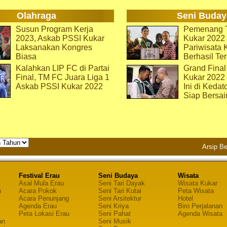
Olahraga
Seni Buday
Susun Program Kerja
Pemenang T
2023, Askab PSSI Kukar
Kukar 2022 
Laksanakan Kongres
Pariwisata 
Biasa
Berhasil Ter
Kalahkan LIP FC di Partai
Grand Final
Final, TM FC Juara Liga 1
Kukar 2022
Askab PSSI Kukar 2022
Ini di Kedat
Siap Bersai
Arsip Be
Festival Erau
Seni Budaya
Wisata
Asal Mula Erau
Seni Tari Dayak
Wisata Kukar
n
Acara Pokok
Seni Tari Kutai
Peta Wisata
Acara Penunjang
Seni Arsitektur
Hotel
Agenda Erau
Seni Kriya
Biro Perjalanan
Peta Lokasi Erau
Seni Pahat
Agenda Wisata
an
Seni Musik