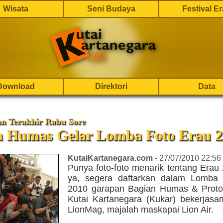
Wisata
Seni Budaya
Festival E
Download
Direktori
Data
an Terakhir Rabu Sore
n Humas Gelar Lomba Foto Erau 2
KutaiKartanegara.com
- 27/07/2010 22:56
Punya foto-foto menarik tentang Erau
ya, segera daftarkan dalam Lomba
2010 garapan Bagian Humas & Proto
Kutai Kartanegara (Kukar) bekerjas
LionMag, majalah maskapai Lion Air.