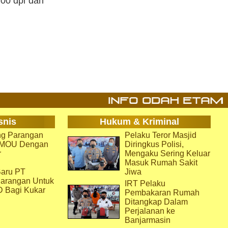
300 dpi dan
snis
Hukum & Kriminal
g Parangan
Pelaku Teror Masjid
i MOU Dengan
Diringkus Polisi,
r
Mengaku Sering Keluar
Masuk Rumah Sakit
aru PT
Jiwa
arangan Untuk
IRT Pelaku
D Bagi Kukar
Pembakaran Rumah
Ditangkap Dalam
Perjalanan ke
Banjarmasin