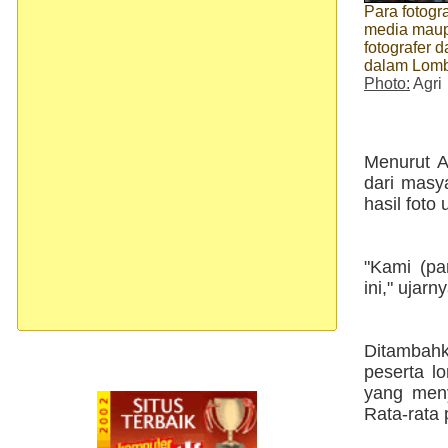
Para fotogr
media maup
fotografer d
dalam Lomb
Photo:
Agri
Menurut A
dari masy
hasil foto
"Kami (pa
ini," ujar
Ditambahk
peserta l
yang meny
Rata-rata 