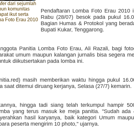
afer dari sejumlah
un komunitas
Pendaftaran Lomba Foto Erau 2010 in
apat ikut serta
Rabu (28/07) besok pada pukul 16.
a Foto Erau 2010
Bagian Humas & Protokol yang berada
Bupati Kukar, Tenggarong.
nggota Panitia Lomba Foto Erau, Ali Razali, bagi foto
arakat umum maupun kalangan jurnalis bisa segera m
 untuk diikutsertakan pada lomba ini.
nitia.red) masih memberikan waktu hingga pukul 16.00
nya saat ditemui diruang kerjanya, Selasa (27/7) kemarin.
annya, hingga tadi siang telah terkumpul hampir 500
omba yang terus masuk ke meja panitia. "Sudah ada 
erahkan hasil karyanya, baik kategori Umum maupun
para peserta mengirim 10 photo," ujarnya.