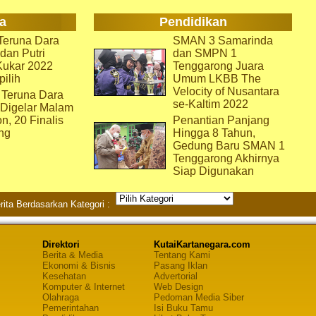
a
Pendidikan
eruna Dara
SMAN 3 Samarinda
dan Putri
dan SMPN 1
Kukar 2022
Tenggarong Juara
pilih
Umum LKBB The
Velocity of Nusantara
 Teruna Dara
se-Kaltim 2022
 Digelar Malam
on, 20 Finalis
Penantian Panjang
ng
Hingga 8 Tahun,
Gedung Baru SMAN 1
Tenggarong Akhirnya
Siap Digunakan
rita Berdasarkan Kategori :
Direktori
KutaiKartanegara.com
Berita & Media
Tentang Kami
Ekonomi & Bisnis
Pasang Iklan
Kesehatan
Advertorial
Komputer & Internet
Web Design
Olahraga
Pedoman Media Siber
Pemerintahan
Isi Buku Tamu