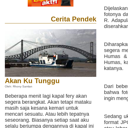
Dijelaska
fotonya d
Cerita Pendek
R. Adapul
diserahka
Diharapka
segera me
Humas & 
Humas, ka
katanya.
Akan Ku Tunggu
Dari bebe
Oleh: Rhony Samlan
bahwa fot
Beberapa menit lagi kapal fery akan
ingin men
segera berangkat. Akan tetapi mataku
masih saja kesana kemari untuk
mencari sesuatu. Atau lebih tepatnya
Sedang uk
seseorang. Biasanya setiap saat aku
format JP
selalu berjumpa dengannya di kapal ini