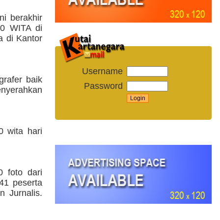
i berakhir
00 WITA di
 di Kantor
Username
grafer baik
Password
enyerahkan
 wita hari
 foto dari
41 peserta
 Jurnalis.