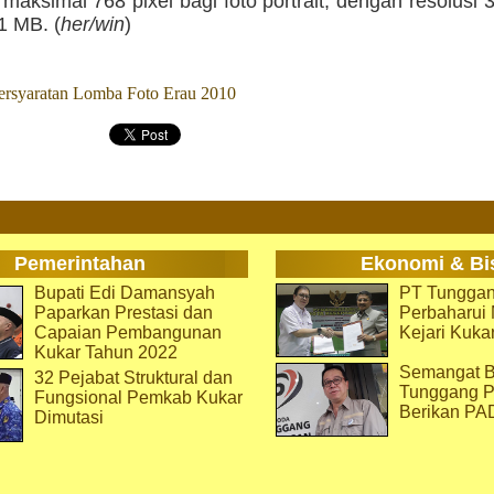
 maksimal 768 pixel bagi foto portrait, dengan resolusi 
1 MB. (
her/win
)
ersyaratan Lomba Foto Erau 2010
Pemerintahan
Ekonomi & Bi
Bupati Edi Damansyah
PT Tunggan
Paparkan Prestasi dan
Perbaharu
Capaian Pembangunan
Kejari Kuka
Kukar Tahun 2022
Semangat B
32 Pejabat Struktural dan
Tunggang P
Fungsional Pemkab Kukar
Berikan PA
Dimutasi