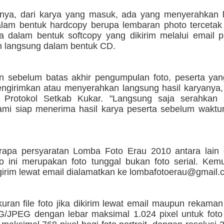
nnya, dari karya yang masuk, ada yang menyerahkan h
alam bentuk hardcopy berupa lembaran photo tercetak
a dalam bentuk softcopy yang dikirim melalui email p
n langsung dalam bentuk CD.
n sebelum batas akhir pengumpulan foto, peserta yan
ngirimkan atau menyerahkan langsung hasil karyanya,
Protokol Setkab Kukar. "Langsung saja serahkan 
mi siap menerima hasil karya peserta sebelum waktun
rapa persyaratan Lomba Foto Erau 2010 antara lain 
o ini merupakan foto tunggal bukan foto serial. Kem
girim lewat email dialamatkan ke lombafotoerau@gmail.
uran file foto jika dikirim lewat email maupun rekam
G/JPEG dengan lebar maksimal 1.024 pixel untuk foto