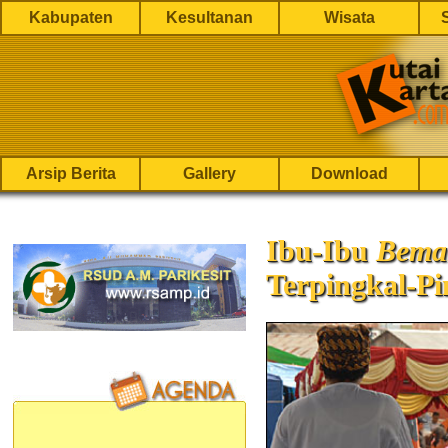
Kabupaten
Kesultanan
Wisata
Arsip Berita
Gallery
Download
Ibu-Ibu
Bema
Terpingkal-Pi