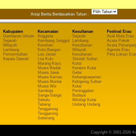
Arsip Berita Berdasarkan Tahun :
Kabupaten
Kecamatan
Kesultanan
Festival Erau
Gambaran Umum
Anggana
Sejarah
Asal Mula Erau
Sejarah
Kembang Janggut
Lambang
Acara Pokok
Wilayah
Kenohan
Kesultanan
Acara Penunjan
Lambang
Kota Bangun
Wilayah
Agenda Erau
Pemerintahan
Loa Janan
Kesultanan
Peta Lokasi Era
Kepala Daerah
Loa Kulu
Silsilah Sultan
Marang Kayu
Kutai
Muara Badak
Keraton Kutai
Muara Jawa
Gelar
Muara Kaman
Kebangsawanan
Muara Muntai
Ketopong Sultan
Muara Wis
Kutai
Samboja
Peninggalan
Sanga-Sanga
Budaya
Sebulu
Mitologi Kutai
Tabang
Undang Undang
Tenggarong
Tenggarong
Seberang
Copyright © 2001-2026 Ku