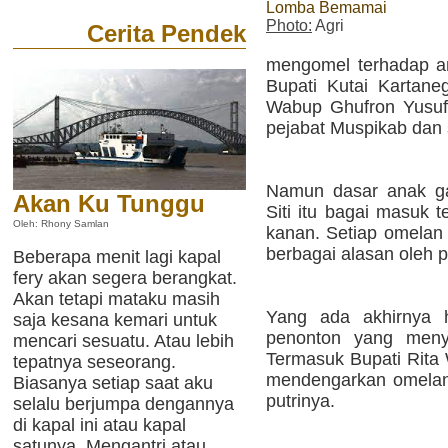
Lomba Bemamai
Photo:
Agri
Cerita Pendek
mengomel terhadap an
Bupati Kutai Kartane
Wabup Ghufron Yusuf
pejabat Muspikab dan s
Namun dasar anak g
Akan Ku Tunggu
Siti itu bagai masuk te
Oleh: Rhony Samlan
kanan. Setiap omelan 
berbagai alasan oleh p
Beberapa menit lagi kapal
fery akan segera berangkat.
Akan tetapi mataku masih
Yang ada akhirnya h
saja kesana kemari untuk
penonton yang menya
mencari sesuatu. Atau lebih
Termasuk Bupati Rita 
tepatnya seseorang.
mendengarkan omelan 
Biasanya setiap saat aku
putrinya.
selalu berjumpa dengannya
di kapal ini atau kapal
satunya. Mengantri atau