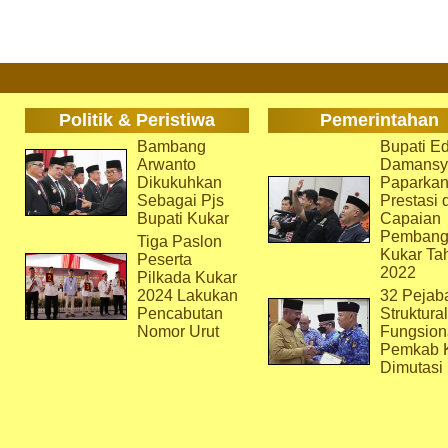
Politik & Peristiwa
Pemerintahan
Bambang
Bupati Ed
Arwanto
Damansy
Dikukuhkan
Paparka
Sebagai Pjs
Prestasi 
Bupati Kukar
Capaian
Pembang
Tiga Paslon
Kukar Ta
Peserta
2022
Pilkada Kukar
2024 Lakukan
32 Pejab
Pencabutan
Struktura
Nomor Urut
Fungsion
Pemkab 
Dimutasi