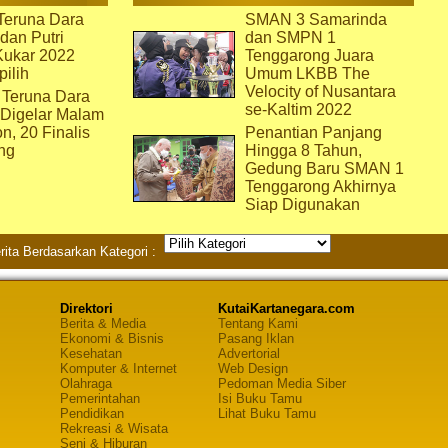
eruna Dara
SMAN 3 Samarinda
dan Putri
dan SMPN 1
Kukar 2022
Tenggarong Juara
pilih
Umum LKBB The
Velocity of Nusantara
 Teruna Dara
se-Kaltim 2022
 Digelar Malam
on, 20 Finalis
Penantian Panjang
ng
Hingga 8 Tahun,
Gedung Baru SMAN 1
Tenggarong Akhirnya
Siap Digunakan
rita Berdasarkan Kategori :
Direktori
KutaiKartanegara.com
Berita & Media
Tentang Kami
Ekonomi & Bisnis
Pasang Iklan
Kesehatan
Advertorial
Komputer & Internet
Web Design
Olahraga
Pedoman Media Siber
Pemerintahan
Isi Buku Tamu
Pendidikan
Lihat Buku Tamu
Rekreasi & Wisata
Seni & Hiburan