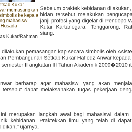
Setkab Kukar
Sebelum praktek kebidanan dilakukan,
nwar memasangkan
bidan tersebut melakukan penguca
simbolis ke kepala
janji profesi yang digelar di Pendopo W
ang mahasiswi
i Husada
Kutai Kartanegara, Tenggarong, Ra
g
siang.
s Kukar/Rahman
u dilakukan pemasangan kap secara simbolis oleh Asiste
an Pembangunan Setkab Kukar Hafiedz Anwar kepada 
 semester II angkatan III Tahun Akademik 2009�2010 it
Anwar berharap agar mahasiswi yang akan menjala
 tersebut dapat melaksanakan tugas pekerjaan deng
 ini merupakan langkah awal bagi mahasiswi dalam
linik kebidanan. Praktekkan ilmu yang telah di dapa
dikan," ujarnya.