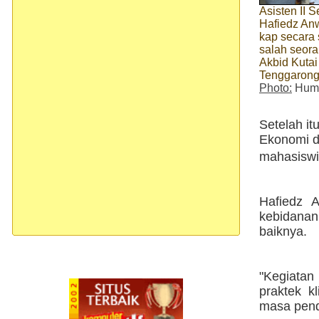
Asisten II 
Hafiedz A
kap secara 
salah seor
Akbid Kuta
Tenggaron
Photo:
Huma
Setelah it
Ekonomi d
mahasiswi
Hafiedz 
kebidanan
baiknya.
"Kegiatan
praktek k
masa pendi