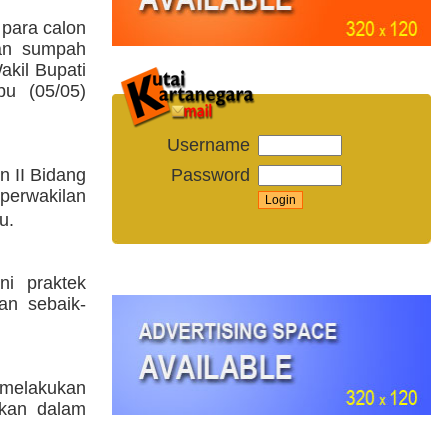
 para calon
pan sumpah
akil Bupati
bu (05/05)
Username
Password
n II Bidang
perwakilan
u.
ni praktek
an sebaik-
 melakukan
tkan dalam