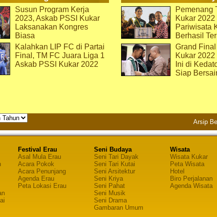
Susun Program Kerja
Pemenang T
2023, Askab PSSI Kukar
Kukar 2022 
Laksanakan Kongres
Pariwisata 
Biasa
Berhasil Ter
Kalahkan LIP FC di Partai
Grand Final
Final, TM FC Juara Liga 1
Kukar 2022
Askab PSSI Kukar 2022
Ini di Kedat
Siap Bersai
Arsip Be
Festival Erau
Seni Budaya
Wisata
Asal Mula Erau
Seni Tari Dayak
Wisata Kukar
n
Acara Pokok
Seni Tari Kutai
Peta Wisata
Acara Penunjang
Seni Arsitektur
Hotel
Agenda Erau
Seni Kriya
Biro Perjalanan
Peta Lokasi Erau
Seni Pahat
Agenda Wisata
an
Seni Musik
ai
Seni Drama
Gambaran Umum