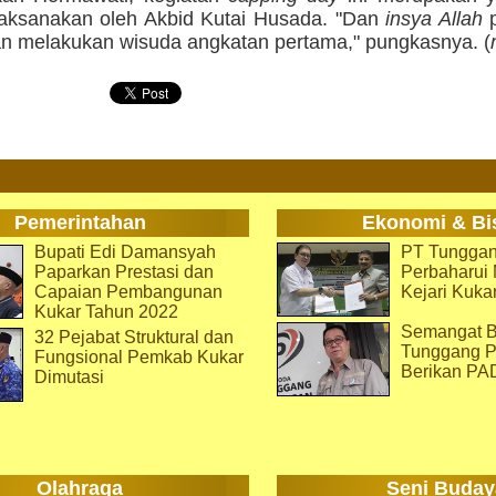
ilaksanakan oleh Akbid Kutai Husada. "Dan
insya Allah
p
kan melakukan wisuda angkatan pertama," pungkasnya. (
Pemerintahan
Ekonomi & Bi
Bupati Edi Damansyah
PT Tunggan
Paparkan Prestasi dan
Perbaharu
Capaian Pembangunan
Kejari Kuka
Kukar Tahun 2022
Semangat B
32 Pejabat Struktural dan
Tunggang P
Fungsional Pemkab Kukar
Berikan PA
Dimutasi
Olahraga
Seni Buday