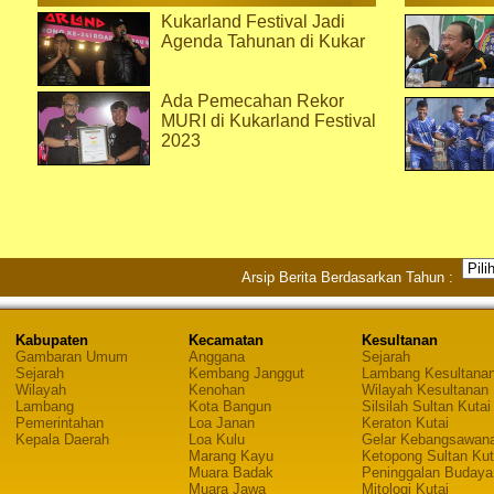
Kukarland Festival Jadi
Agenda Tahunan di Kukar
Ada Pemecahan Rekor
MURI di Kukarland Festival
2023
Arsip Berita Berdasarkan Tahun :
Kabupaten
Kecamatan
Kesultanan
Gambaran Umum
Anggana
Sejarah
Sejarah
Kembang Janggut
Lambang Kesultana
Wilayah
Kenohan
Wilayah Kesultanan
Lambang
Kota Bangun
Silsilah Sultan Kutai
Pemerintahan
Loa Janan
Keraton Kutai
Kepala Daerah
Loa Kulu
Gelar Kebangsawan
Marang Kayu
Ketopong Sultan Kut
Muara Badak
Peninggalan Budaya
Muara Jawa
Mitologi Kutai