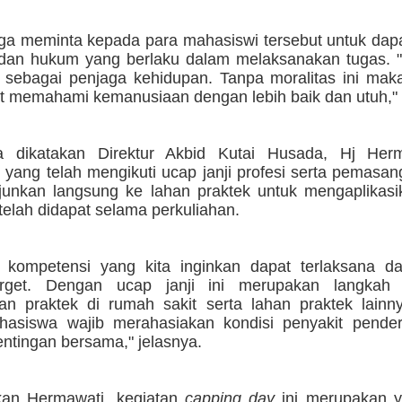
uga meminta kepada para mahasiswi tersebut untuk dap
 dan hukum yang berlaku dalam melaksanakan tugas. 
s sebagai penjaga kehidupan. Tanpa moralitas ini maka
t memahami kemanusiaan dengan lebih baik dan utuh," 
a dikatakan Direktur Akbid Kutai Husada, Hj Her
yang telah mengikuti ucap janji profesi serta pemasan
rjunkan langsung ke lahan praktek untuk mengaplikasi
telah didapat selama perkuliahan.
 kompetensi yang kita inginkan dapat terlaksana da
arget. Dengan ucap janji ini merupakan langkah 
an praktek di rumah sakit serta lahan praktek lainn
hasiswa wajib merahasiakan kondisi penyakit penderi
ntingan bersama," jelasnya.
kan Hermawati, kegiatan
capping day
ini merupakan y