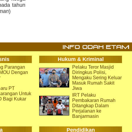
ada tahun
man
)
snis
Hukum & Kriminal
g Parangan
Pelaku Teror Masjid
i MOU Dengan
Diringkus Polisi,
r
Mengaku Sering Keluar
Masuk Rumah Sakit
aru PT
Jiwa
arangan Untuk
IRT Pelaku
D Bagi Kukar
Pembakaran Rumah
Ditangkap Dalam
Perjalanan ke
Banjarmasin
a
Pendidikan