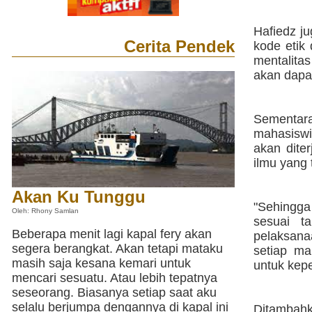
Hafiedz j
Cerita Pendek
kode etik
mentalita
akan dapa
Sementar
mahasiswi 
akan dite
ilmu yang 
Akan Ku Tunggu
"Sehingga
Oleh: Rhony Samlan
sesuai t
Beberapa menit lagi kapal fery akan
pelaksana
segera berangkat. Akan tetapi mataku
setiap ma
masih saja kesana kemari untuk
untuk kepe
mencari sesuatu. Atau lebih tepatnya
seseorang. Biasanya setiap saat aku
selalu berjumpa dengannya di kapal ini
Ditambah