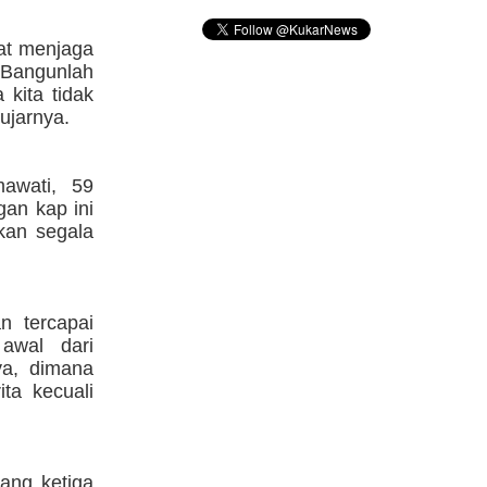
at menjaga
"Bangunlah
 kita tidak
ujarnya.
mawati, 59
gan kap ini
kan segala
n tercapai
awal dari
ya, dimana
ta kecuali
ang ketiga