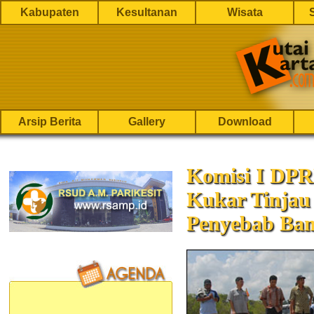
Kabupaten
Kesultanan
Wisata
Arsip Berita
Gallery
Download
Komisi I DPR
Kukar Tinjau 
Penyebab Ban