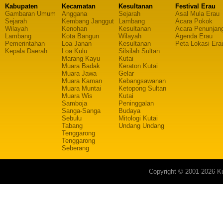
Kabupaten
Kecamatan
Kesultanan
Festival Erau
Gambaran Umum
Anggana
Sejarah
Asal Mula Erau
Sejarah
Kembang Janggut
Lambang
Acara Pokok
Wilayah
Kenohan
Kesultanan
Acara Penunjan
Lambang
Kota Bangun
Wilayah
Agenda Erau
Pemerintahan
Loa Janan
Kesultanan
Peta Lokasi Era
Kepala Daerah
Loa Kulu
Silsilah Sultan
Marang Kayu
Kutai
Muara Badak
Keraton Kutai
Muara Jawa
Gelar
Muara Kaman
Kebangsawanan
Muara Muntai
Ketopong Sultan
Muara Wis
Kutai
Samboja
Peninggalan
Sanga-Sanga
Budaya
Sebulu
Mitologi Kutai
Tabang
Undang Undang
Tenggarong
Tenggarong
Seberang
Copyright © 2001-2026 Ku