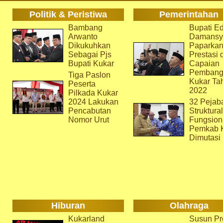
Politik & Peristiwa
Pemerintahan
Bambang
Bupati Ed
Arwanto
Damansy
Dikukuhkan
Paparka
Sebagai Pjs
Prestasi 
Bupati Kukar
Capaian
Pembang
Tiga Paslon
Kukar Ta
Peserta
2022
Pilkada Kukar
2024 Lakukan
32 Pejab
Pencabutan
Struktura
Nomor Urut
Fungsion
Pemkab 
Dimutasi
Hiburan
Olahraga
Kukarland
Susun Pr