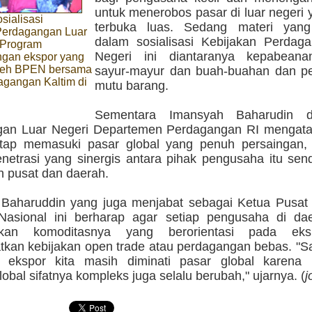
untuk menerobos pasar di luar negeri
sialisasi
terbuka luas. Sedang materi yang
Perdagangan Luar
dalam sosialisasi Kebijakan Perdag
 Program
Negeri ini diantaranya kepabeana
gan ekspor yang
leh BPEN bersama
sayur-mayur dan buah-buahan dan 
agangan Kaltim di
mutu barang.
g
Sementara Imansyah Baharudin da
an Luar Negeri Departemen Perdagangan RI mengata
tap memasuki pasar global yang penuh persaingan, 
enetrasi yang sinergis antara pihak pengusaha itu sen
h pusat dan daerah.
Baharuddin yang juga menjabat sebagai Ketua Pusat
asional ini berharap agar setiap pengusaha di da
kan komoditasnya yang berorientasi pada ek
kan kebijakan open trade atau perdagangan bebas. "Sa
 ekspor kita masih diminati pasar global karena 
obal sifatnya kompleks juga selalu berubah," ujarnya. (
j