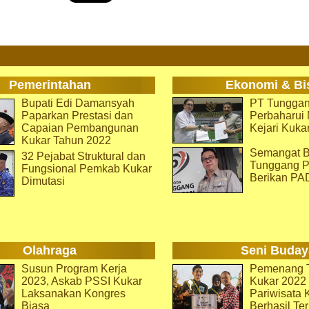
Pemerintahan
Ekonomi & Bi
Bupati Edi Damansyah
PT Tunggan
Paparkan Prestasi dan
Perbaharu
Capaian Pembangunan
Kejari Kuka
Kukar Tahun 2022
Semangat B
32 Pejabat Struktural dan
Tunggang P
Fungsional Pemkab Kukar
Berikan PA
Dimutasi
Olahraga
Seni Buday
Susun Program Kerja
Pemenang T
2023, Askab PSSI Kukar
Kukar 2022 
Laksanakan Kongres
Pariwisata 
Biasa
Berhasil Ter