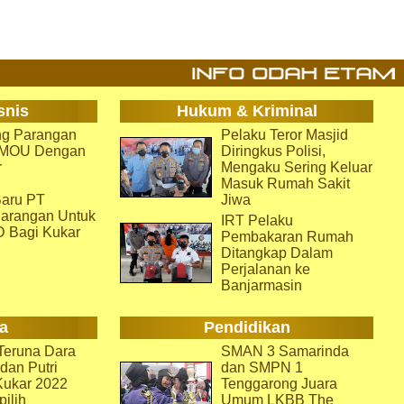
snis
Hukum & Kriminal
g Parangan
Pelaku Teror Masjid
i MOU Dengan
Diringkus Polisi,
r
Mengaku Sering Keluar
Masuk Rumah Sakit
aru PT
Jiwa
arangan Untuk
IRT Pelaku
D Bagi Kukar
Pembakaran Rumah
Ditangkap Dalam
Perjalanan ke
Banjarmasin
a
Pendidikan
eruna Dara
SMAN 3 Samarinda
dan Putri
dan SMPN 1
Kukar 2022
Tenggarong Juara
pilih
Umum LKBB The