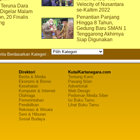
Velocity of Nusantara
 Teruna Dara
se-Kaltim 2022
 Digelar Malam
on, 20 Finalis
Penantian Panjang
ng
Hingga 8 Tahun,
Gedung Baru SMAN 1
Tenggarong Akhirnya
Siap Digunakan
rita Berdasarkan Kategori :
Direktori
KutaiKartanegara.com
Berita & Media
Tentang Kami
Ekonomi & Bisnis
Pasang Iklan
Kesehatan
Advertorial
Komputer & Internet
Web Design
Olahraga
Pedoman Media Siber
Pemerintahan
Isi Buku Tamu
Pendidikan
Lihat Buku Tamu
Rekreasi & Wisata
Seni & Hiburan
Sosial Budaya