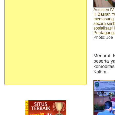
Assisten I
H Basran Y
memasang t
secara simb
sosialisasi
Perdaganga
Photo:
Joe
Menurut K
peserta y
komoditas
Kaltim.