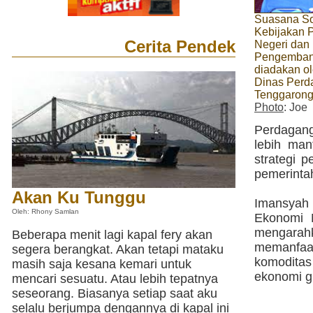
Suasana So
Kebijakan 
Cerita Pendek
Negeri dan
Pengemban
diadakan o
Dinas Perd
Tenggaron
Photo
: Joe
Perdagang
lebih man
strategi p
pemerinta
Akan Ku Tunggu
Imansyah 
Oleh: Rhony Samlan
Ekonomi N
mengarah
Beberapa menit lagi kapal fery akan
memanfaat
segera berangkat. Akan tetapi mataku
komoditas
masih saja kesana kemari untuk
ekonomi gl
mencari sesuatu. Atau lebih tepatnya
seseorang. Biasanya setiap saat aku
selalu berjumpa dengannya di kapal ini