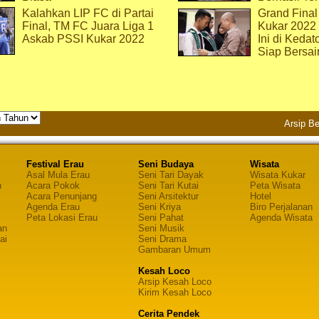
Kalahkan LIP FC di Partai
Grand Final
Final, TM FC Juara Liga 1
Kukar 2022
Askab PSSI Kukar 2022
Ini di Kedat
Siap Bersai
Arsip Be
Festival Erau
Seni Budaya
Wisata
Asal Mula Erau
Seni Tari Dayak
Wisata Kukar
n
Acara Pokok
Seni Tari Kutai
Peta Wisata
Acara Penunjang
Seni Arsitektur
Hotel
Agenda Erau
Seni Kriya
Biro Perjalanan
Peta Lokasi Erau
Seni Pahat
Agenda Wisata
an
Seni Musik
ai
Seni Drama
Gambaran Umum
Kesah Loco
Arsip Kesah Loco
Kirim Kesah Loco
Cerita Pendek