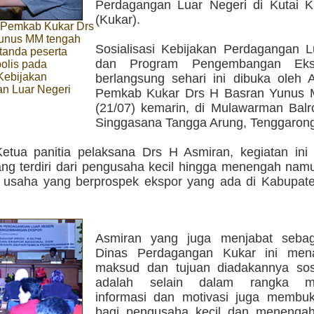
Perdagangan Luar Negeri di Kutai K
(Kukar).
V Pemkab Kukar Drs
unus MM tengah
Sosialisasi Kebijakan Perdagangan L
anda peserta
dan Program Pengembangan Eks
olis pada
 Kebijakan
berlangsung sehari ini dibuka oleh A
n Luar Negeri
Pemkab Kukar Drs H Basran Yunus 
(21/07) kemarin, di Mulawarman Balr
Singgasana Tangga Arung, Tenggaron
etua panitia pelaksana Drs H Asmiran, kegiatan ini d
ang terdiri dari pengusaha kecil hingga menengah nam
 usaha yang berprospek ekspor yang ada di Kabupate
Asmiran yang juga menjabat sebag
Dinas Perdagangan Kukar ini men
maksud dan tujuan diadakannya sosia
adalah selain dalam rangka me
informasi dan motivasi juga membu
bagi pengusaha kecil dan menengah