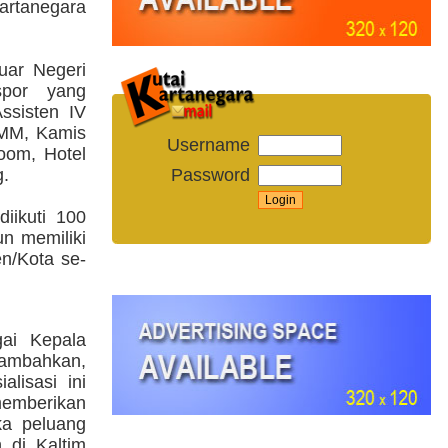
artanegara
uar Negeri
por yang
ssisten IV
MM, Kamis
Username
oom, Hotel
Password
g.
iikuti 100
un memiliki
n/Kota se-
ai Kepala
ambahkan,
lisasi ini
mberikan
ka peluang
 di Kaltim