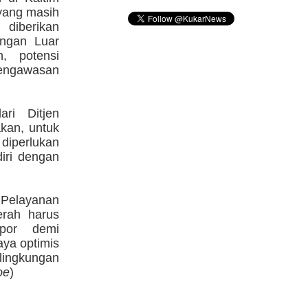
 yang masih
 diberikan
angan Luar
n, potensi
pengawasan
ri Ditjen
kan, untuk
diperlukan
diri dengan
 Pelayanan
erah harus
spor demi
ya optimis
lingkungan
oe
)