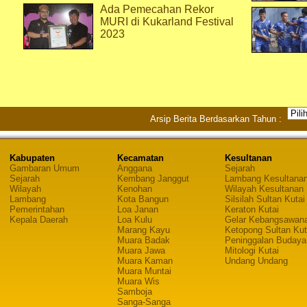
Ada Pemecahan Rekor
MURI di Kukarland Festival
2023
Arsip Berita Berdasarkan Tahun :
Kabupaten
Kecamatan
Kesultanan
Gambaran Umum
Anggana
Sejarah
Sejarah
Kembang Janggut
Lambang Kesultana
Wilayah
Kenohan
Wilayah Kesultanan
Lambang
Kota Bangun
Silsilah Sultan Kutai
Pemerintahan
Loa Janan
Keraton Kutai
Kepala Daerah
Loa Kulu
Gelar Kebangsawan
Marang Kayu
Ketopong Sultan Kut
Muara Badak
Peninggalan Budaya
Muara Jawa
Mitologi Kutai
Muara Kaman
Undang Undang
Muara Muntai
Muara Wis
Samboja
Sanga-Sanga