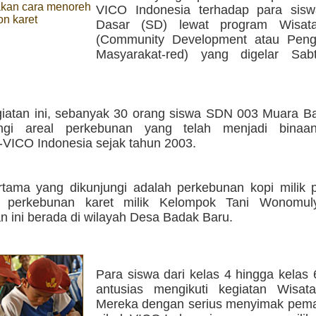
kan cara menoreh
VICO Indonesia terhadap para sis
n karet
Dasar (SD) lewat program Wisa
(Community Development atau Pen
Masyarakat-red) yang digelar Sab
iatan ini, sebanyak 30 orang siswa SDN 003 Muara Ba
ngi areal perkebunan yang telah menjadi bina
ICO Indonesia sejak tahun 2003.
rtama yang dikunjungi adalah perkebunan kopi milik 
 perkebunan karet milik Kelompok Tani Wonomul
n ini berada di wilayah Desa Badak Baru.
Para siswa dari kelas 4 hingga kelas 6
antusias mengikuti kegiatan Wisa
Mereka dengan serius menyimak pema