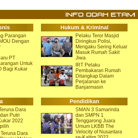
snis
Hukum & Kriminal
g Parangan
Pelaku Teror Masjid
i MOU Dengan
Diringkus Polisi,
r
Mengaku Sering Keluar
Masuk Rumah Sakit
aru PT
Jiwa
arangan Untuk
IRT Pelaku
D Bagi Kukar
Pembakaran Rumah
Ditangkap Dalam
Perjalanan ke
Banjarmasin
a
Pendidikan
eruna Dara
SMAN 3 Samarinda
dan Putri
dan SMPN 1
Kukar 2022
Tenggarong Juara
pilih
Umum LKBB The
Velocity of Nusantara
 Teruna Dara
se-Kaltim 2022