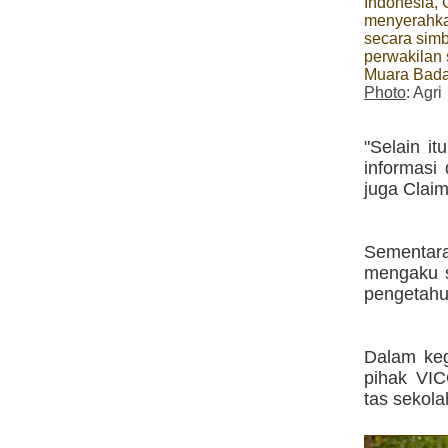
Indonesia, 
menyerahka
secara simb
perwakilan
Muara Bad
Photo
: Agri
"Selain it
informasi
juga Clai
Sementar
mengaku s
pengetahu
Dalam keg
pihak VI
tas sekola