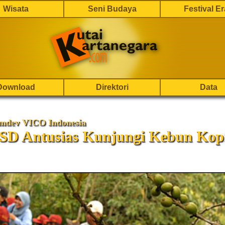
Wisata
Seni Budaya
Festival E
Download
Direktori
Data
mdev VICO Indonesia
 SD Antusias Kunjungi Kebun Kop