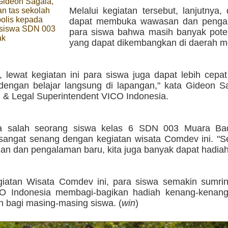
Gideon Sagala,
Melalui kegiatan tersebut, lanjutnya,
n tas sekolah
olis kepada
dapat membuka wawasan dan pengal
 siswa SDN 003
para siswa bahwa masih banyak poten
ak
yang dapat dikembangkan di daerah m
u, lewat kegiatan ini para siswa juga dapat lebih cep
 dengan belajar langsung di lapangan," kata Gideon S
m & Legal Superintendent VICO Indonesia.
a salah seorang siswa kelas 6 SDN 003 Muara Bad
angat senang dengan kegiatan wisata Comdev ini. "Se
an dan pengalaman baru, kita juga banyak dapat hadiah,
iatan Wisata Comdev ini, para siswa semakin sumrin
CO Indonesia membagi-bagikan hadiah kenang-kenan
h bagi masing-masing siswa. (
win
)