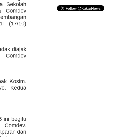
wa Sekolah
ta Comdev
gembangan
tu (17/10)
dak diajak
an Comdev
pak Kosim.
yo. Kedua
 ini begitu
ta Comdev.
paran dari