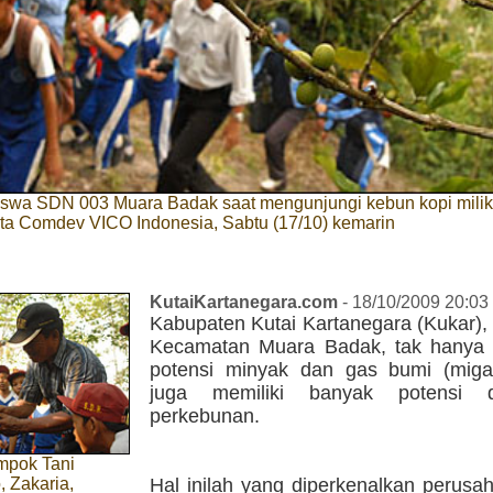
iswa SDN 003 Muara Badak saat mengunjungi kebun kopi mili
ta Comdev VICO Indonesia, Sabtu (17/10) kemarin
KutaiKartanegara.com
- 18/10/2009 20:03
Kabupaten Kutai Kartanegara (Kukar),
Kecamatan Muara Badak, tak hanya
potensi minyak dan gas bumi (mig
juga memiliki banyak potensi 
perkebunan.
mpok Tani
 Zakaria,
Hal inilah yang diperkenalkan perusa