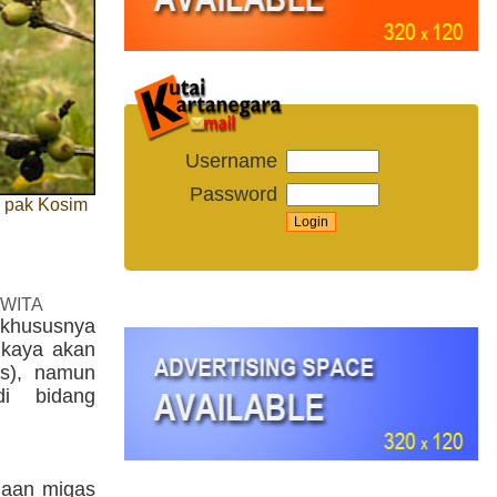
Username
Password
k pak Kosim
 WITA
 khususnya
 kaya akan
as), namun
di bidang
haan migas