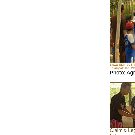
Siswa SDN 003 Mu
Kelompok Tani W
Photo
: Agr
Claim & Le