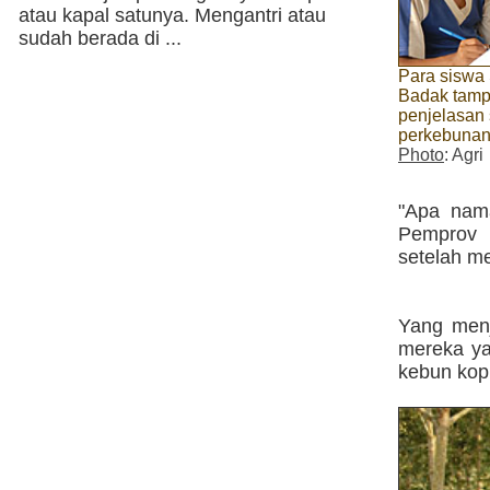
atau kapal satunya. Mengantri atau
sudah berada di ...
Para siswa
Badak tamp
penjelasan 
perkebunan
Photo
: Agri
"Apa nama
Pemprov 
setelah m
Yang menj
mereka ya
kebun kop