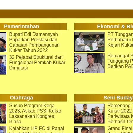
Pemerintahan
Ekonomi & Bi
Bupati Edi Damansyah
PT Tunggan
Paparkan Prestasi dan
Perbaharu
Capaian Pembangunan
Kejari Kuka
Kukar Tahun 2022
Semangat B
32 Pejabat Struktural dan
Tunggang P
Fungsional Pemkab Kukar
Berikan PA
Dimutasi
Olahraga
Seni Buday
Susun Program Kerja
Pemenang T
2023, Askab PSSI Kukar
Kukar 2022 
Laksanakan Kongres
Pariwisata 
Biasa
Berhasil Ter
Kalahkan LIP FC di Partai
Grand Final