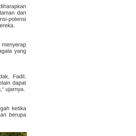
 diharapkan
aman dari
si-potensi
ereka.
at menyerap
agala yang
ak, Fadil,
lain dapat
" ujarnya.
gah ketika
gan berupa