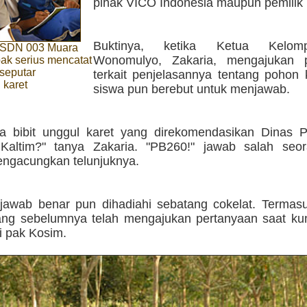
pihak VICO Indonesia maupun pemilik
Buktinya, ketika Ketua Kelom
 SDN 003 Muara
Wonomulyo, Zakaria, mengajukan p
ak serius mencatat
seputar
terkait penjelasannya tentang pohon 
 karet
siswa pun berebut untuk menjawab.
 bibit unggul karet yang direkomendasikan Dinas 
Kaltim?" tanya Zakaria. "PB260!" jawab salah seo
engacungkan telunjuknya.
awab benar pun dihadiahi sebatang cokelat. Termas
ng sebelumnya telah mengajukan pertanyaan saat ku
i pak Kosim.