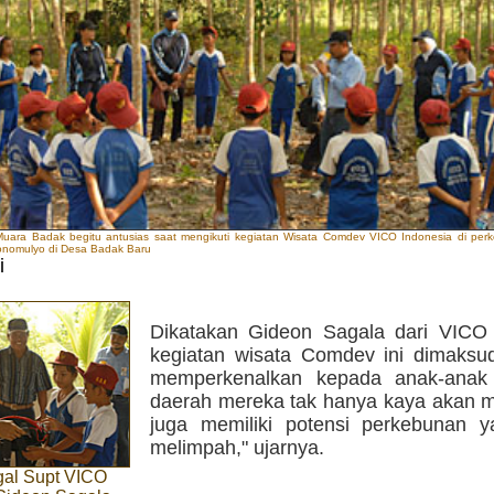
ara Badak begitu antusias saat mengikuti kegiatan Wisata Comdev VICO Indonesia di perke
onomulyo di Desa Badak Baru
i
Dikatakan Gideon Sagala dari VICO 
kegiatan wisata Comdev ini dimaksu
memperkenalkan kepada anak-anak
daerah mereka tak hanya kaya akan mi
juga memiliki potensi perkebunan 
melimpah," ujarnya.
gal Supt VICO