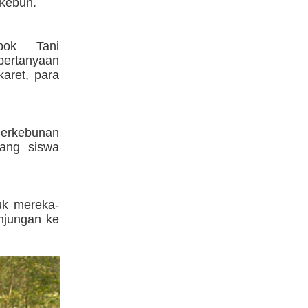
 kebun.
pok Tani
ertanyaan
karet, para
Perkebunan
rang siswa
uk mereka-
njungan ke