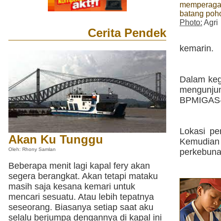
memperaga
batang poho
Photo:
Agri
Cerita Pendek
kemarin.
Dalam keg
mengunju
BPMIGAS-V
Lokasi pe
Akan Ku Tunggu
Kemudian
Oleh: Rhony Samlan
perkebuna
Beberapa menit lagi kapal fery akan
segera berangkat. Akan tetapi mataku
masih saja kesana kemari untuk
mencari sesuatu. Atau lebih tepatnya
seseorang. Biasanya setiap saat aku
selalu berjumpa dengannya di kapal ini