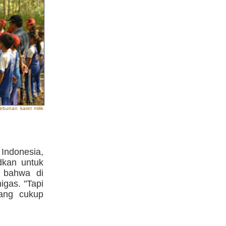
bunan karet milik
Indonesia,
dkan untuk
 bahwa di
gas. "Tapi
yang cukup