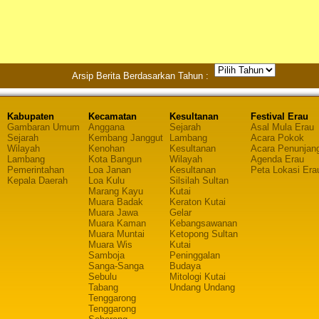
Arsip Berita Berdasarkan Tahun :
Kabupaten
Kecamatan
Kesultanan
Festival Erau
Gambaran Umum
Anggana
Sejarah
Asal Mula Erau
Sejarah
Kembang Janggut
Lambang
Acara Pokok
Wilayah
Kenohan
Kesultanan
Acara Penunjan
Lambang
Kota Bangun
Wilayah
Agenda Erau
Pemerintahan
Loa Janan
Kesultanan
Peta Lokasi Era
Kepala Daerah
Loa Kulu
Silsilah Sultan
Marang Kayu
Kutai
Muara Badak
Keraton Kutai
Muara Jawa
Gelar
Muara Kaman
Kebangsawanan
Muara Muntai
Ketopong Sultan
Muara Wis
Kutai
Samboja
Peninggalan
Sanga-Sanga
Budaya
Sebulu
Mitologi Kutai
Tabang
Undang Undang
Tenggarong
Tenggarong