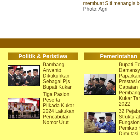
membuat Siti menangis 
Photo
: Agri
Politik & Peristiwa
Pemerintahan
Bambang
Bupati Ed
Arwanto
Damansy
Dikukuhkan
Paparka
Sebagai Pjs
Prestasi 
Bupati Kukar
Capaian
Pembang
Tiga Paslon
Kukar Ta
Peserta
2022
Pilkada Kukar
2024 Lakukan
32 Pejab
Pencabutan
Struktura
Nomor Urut
Fungsion
Pemkab 
Dimutasi