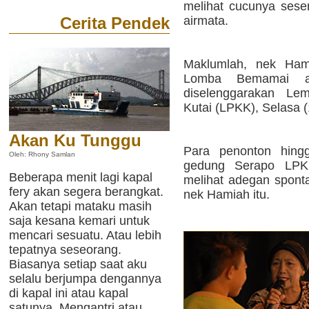
melihat cucunya ses
airmata.
Cerita Pendek
Maklumlah, nek Hami
Lomba Bemamai a
diselenggarakan L
Kutai (LPKK), Selasa (
Akan Ku Tunggu
Para penonton hing
Oleh: Rhony Samlan
gedung Serapo LPKK
Beberapa menit lagi kapal
melihat adegan sponta
fery akan segera berangkat.
nek Hamiah itu.
Akan tetapi mataku masih
saja kesana kemari untuk
mencari sesuatu. Atau lebih
tepatnya seseorang.
Biasanya setiap saat aku
selalu berjumpa dengannya
di kapal ini atau kapal
satunya. Mengantri atau