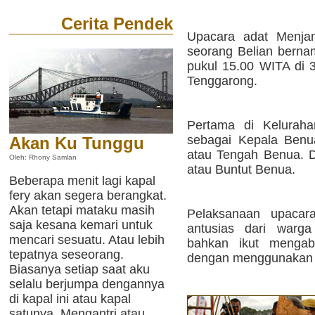
Cerita Pendek
Upacara adat Menja
seorang Belian berna
pukul 15.00 WITA di 3
Tenggarong.
Pertama di Kelurah
sebagai Kepala Benu
Akan Ku Tunggu
atau Tengah Benua. D
Oleh: Rhony Samlan
atau Buntut Benua.
Beberapa menit lagi kapal
fery akan segera berangkat.
Akan tetapi mataku masih
Pelaksanaan upacara
saja kesana kemari untuk
antusias dari warg
mencari sesuatu. Atau lebih
bahkan ikut mengaba
tepatnya seseorang.
dengan menggunakan 
Biasanya setiap saat aku
selalu berjumpa dengannya
di kapal ini atau kapal
satunya. Mengantri atau