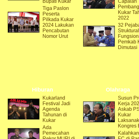
Bupati Kukar
Capaian
Pembang
Tiga Paslon
Kukar Ta
Peserta
2022
Pilkada Kukar
2024 Lakukan
32 Pejab
Pencabutan
Struktura
Nomor Urut
Fungsion
Pemkab 
Dimutasi
Hiburan
Olahraga
Kukarland
Susun Pr
Festival Jadi
Kerja 202
Agenda
Askab P
Tahunan di
Kukar
Kukar
Laksana
Kongres 
Ada
Pemecahan
Kalahkan
Rekor MURI di
FC di Par