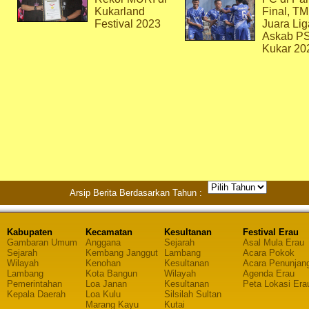
Kukarland
Final, T
Festival 2023
Juara Lig
Askab P
Kukar 20
Arsip Berita Berdasarkan Tahun :
Kabupaten
Kecamatan
Kesultanan
Festival Erau
Gambaran Umum
Anggana
Sejarah
Asal Mula Erau
Sejarah
Kembang Janggut
Lambang
Acara Pokok
Wilayah
Kenohan
Kesultanan
Acara Penunjan
Lambang
Kota Bangun
Wilayah
Agenda Erau
Pemerintahan
Loa Janan
Kesultanan
Peta Lokasi Era
Kepala Daerah
Loa Kulu
Silsilah Sultan
Marang Kayu
Kutai