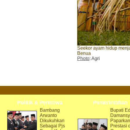
Seekor ayam hidup menja
Benua
Photo
: Agri
Politik & Peristiwa
Pemerintahan
Bambang
Bupati Ed
Arwanto
Damansy
Dikukuhkan
Paparka
Sebagai Pjs
Prestasi 