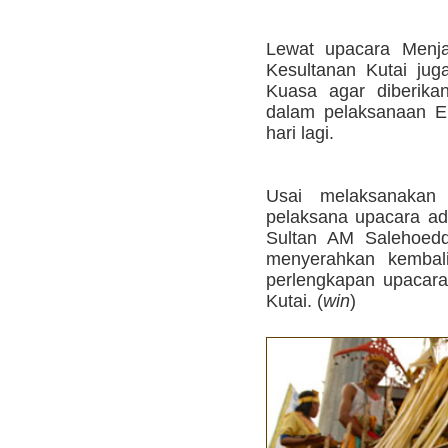
Lewat upacara Menja
Kesultanan Kutai j
Kuasa agar diberika
dalam pelaksanaan E
hari lagi.
Usai melaksanakan
pelaksana upacara ad
Sultan AM Salehoedd
menyerahkan kembali
perlengkapan upacar
Kutai. (
win
)