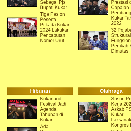
Sebagai Pjs
Prestasi 
Bupati Kukar
Capaian
Pembang
Tiga Paslon
Kukar Ta
Peserta
2022
Pilkada Kukar
2024 Lakukan
32 Pejab
Pencabutan
Struktura
Nomor Urut
Fungsion
Pemkab 
Dimutasi
Hiburan
Olahraga
Kukarland
Susun Pr
Festival Jadi
Kerja 202
Agenda
Askab P
Tahunan di
Kukar
Kukar
Laksana
Kongres 
Ada