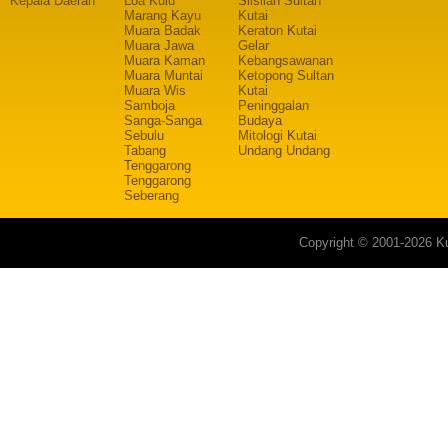
Kepala Daerah
Loa Kulu
Silsilah Sultan
Marang Kayu
Kutai
Muara Badak
Keraton Kutai
Muara Jawa
Gelar
Muara Kaman
Kebangsawanan
Muara Muntai
Ketopong Sultan
Muara Wis
Kutai
Samboja
Peninggalan
Sanga-Sanga
Budaya
Sebulu
Mitologi Kutai
Tabang
Undang Undang
Tenggarong
Tenggarong
Seberang
Copyright © 2001-2026 Ku