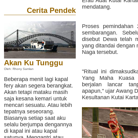
Erau Adat Kutai Karta
mendatang.
Cerita Pendek
Proses pemindahan 2
sembarangan. Sebe
disebut Dewa telah m
yang ditandai dengan
Naga tersebut.
Akan Ku Tunggu
Oleh: Rhony Samlan
"Ritual ini dimaksu
Yang Maha Kuasa a
Beberapa menit lagi kapal
berjalan lancar ta
fery akan segera berangkat.
apapun," ujar Awang 
Akan tetapi mataku masih
Kesultanan Kutai Kart
saja kesana kemari untuk
mencari sesuatu. Atau lebih
tepatnya seseorang.
Biasanya setiap saat aku
selalu berjumpa dengannya
di kapal ini atau kapal
satunya. Mengantri atau