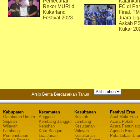
Pemecahan
Kalahkan
Rekor MURI di
FC di Par
Kukarland
Final, T
Festival 2023
Juara Lig
Askab P
Kukar 20
Arsip Berita Berdasarkan Tahun :
Kabupaten
Kecamatan
Kesultanan
Festival Erau
Gambaran Umum
Anggana
Sejarah
Asal Mula Erau
Sejarah
Kembang Janggut
Lambang
Acara Pokok
Wilayah
Kenohan
Kesultanan
Acara Penunjan
Lambang
Kota Bangun
Wilayah
Agenda Erau
Pemerintahan
Loa Janan
Kesultanan
Peta Lokasi Era