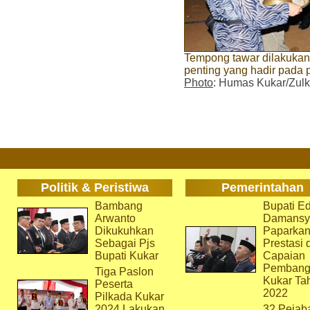
Tempong tawar dilakukan
penting yang hadir pad
Photo
: Humas Kukar/Zulki
Politik & Peristiwa
Pemerintahan
Bambang
Bupati Ed
Arwanto
Damansy
Dikukuhkan
Paparka
Sebagai Pjs
Prestasi 
Bupati Kukar
Capaian
Pembang
Tiga Paslon
Kukar Ta
Peserta
2022
Pilkada Kukar
2024 Lakukan
32 Pejab