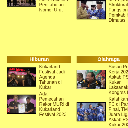
Pencabutan
Struktura
Nomor Urut
Fungsion
Pemkab 
Dimutasi
Hiburan
Olahraga
Kukarland
Susun Pr
Festival Jadi
Kerja 202
Agenda
Askab P
Tahunan di
Kukar
Kukar
Laksana
Kongres 
Ada
Pemecahan
Kalahkan
Rekor MURI di
FC di Par
Kukarland
Final, T
Festival 2023
Juara Lig
Askab P
Kukar 20