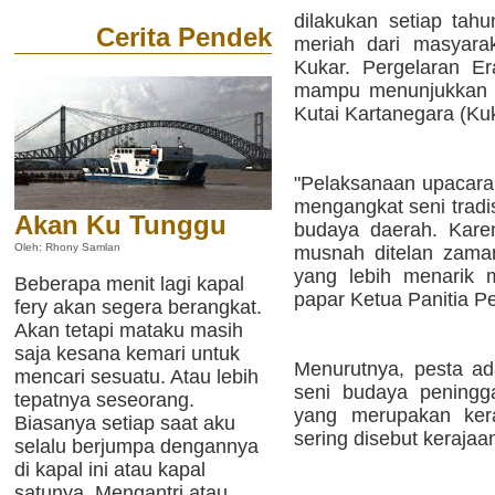
dilakukan setiap tah
Cerita Pendek
meriah dari masyar
Kukar. Pergelaran E
mampu menunjukkan d
Kutai Kartanegara (Kuk
"Pelaksanaan upacara
mengangkat seni tradis
Akan Ku Tunggu
budaya daerah. Kare
Oleh: Rhony Samlan
musnah ditelan zama
yang lebih menarik 
Beberapa menit lagi kapal
papar Ketua Panitia P
fery akan segera berangkat.
Akan tetapi mataku masih
saja kesana kemari untuk
Menurutnya, pesta ad
mencari sesuatu. Atau lebih
seni budaya peningga
tepatnya seseorang.
yang merupakan kera
Biasanya setiap saat aku
sering disebut keraja
selalu berjumpa dengannya
di kapal ini atau kapal
satunya. Mengantri atau