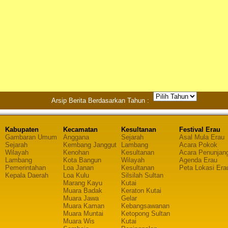
Arsip Berita Berdasarkan Tahun :
Kabupaten
Kecamatan
Kesultanan
Festival Erau
Gambaran Umum
Anggana
Sejarah
Asal Mula Erau
Sejarah
Kembang Janggut
Lambang
Acara Pokok
Wilayah
Kenohan
Kesultanan
Acara Penunjan
Lambang
Kota Bangun
Wilayah
Agenda Erau
Pemerintahan
Loa Janan
Kesultanan
Peta Lokasi Era
Kepala Daerah
Loa Kulu
Silsilah Sultan
Marang Kayu
Kutai
Muara Badak
Keraton Kutai
Muara Jawa
Gelar
Muara Kaman
Kebangsawanan
Muara Muntai
Ketopong Sultan
Muara Wis
Kutai