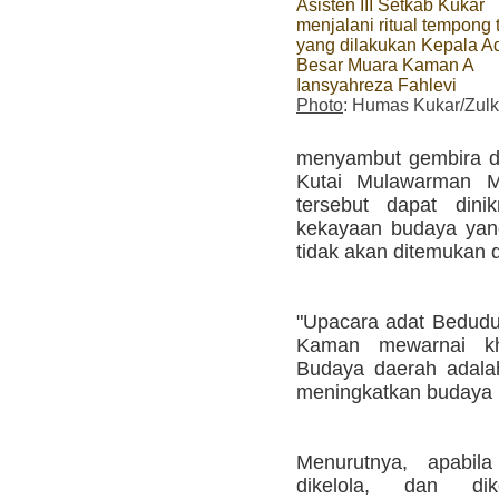
Asisten III Setkab Kukar
menjalani ritual tempong 
yang dilakukan Kepala A
Besar Muara Kaman A
Iansyahreza Fahlevi
Photo
: Humas Kukar/Zulki
menyambut gembira di
Kutai Mulawarman M
tersebut dapat dini
kekayaan budaya yang
tidak akan ditemukan d
"Upacara adat Bedud
Kaman mewarnai kh
Budaya daerah adala
meningkatkan budaya n
Menurutnya, apabila
dikelola, dan di