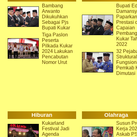
Bambang
Bupati Ed
Arwanto
Damansy
Dikukuhkan
Paparka
Sebagai Pjs
Prestasi 
Bupati Kukar
Capaian
Pembang
Tiga Paslon
Kukar Ta
Peserta
2022
Pilkada Kukar
2024 Lakukan
32 Pejab
Pencabutan
Struktura
Nomor Urut
Fungsion
Pemkab 
Dimutasi
Hiburan
Olahraga
Kukarland
Susun Pr
Festival Jadi
Kerja 202
Agenda
Askab P