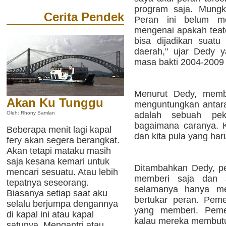
program saja. Mungki
Cerita Pendek
Peran ini belum me
mengenai apakah teat
bisa dijadikan suatu
daerah," ujar Dedy 
masa bakti 2004-2009 i
Menurut Dedy, mem
Akan Ku Tunggu
menguntungkan antara
adalah sebuah pek
Oleh: Rhony Samlan
bagaimana caranya. K
Beberapa menit lagi kapal
dan kita pula yang ha
fery akan segera berangkat.
Akan tetapi mataku masih
saja kesana kemari untuk
Ditambahkan Dedy, pe
mencari sesuatu. Atau lebih
memberi saja dan s
tepatnya seseorang.
selamanya hanya mem
Biasanya setiap saat aku
bertukar peran. Peme
selalu berjumpa dengannya
yang memberi. Peme
di kapal ini atau kapal
kalau mereka membutuh
satunya. Mengantri atau