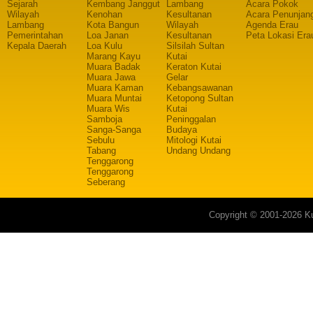
Sejarah
Kembang Janggut
Lambang
Acara Pokok
Wilayah
Kenohan
Kesultanan
Acara Penunjan
Lambang
Kota Bangun
Wilayah
Agenda Erau
Pemerintahan
Loa Janan
Kesultanan
Peta Lokasi Era
Kepala Daerah
Loa Kulu
Silsilah Sultan
Marang Kayu
Kutai
Muara Badak
Keraton Kutai
Muara Jawa
Gelar
Muara Kaman
Kebangsawanan
Muara Muntai
Ketopong Sultan
Muara Wis
Kutai
Samboja
Peninggalan
Sanga-Sanga
Budaya
Sebulu
Mitologi Kutai
Tabang
Undang Undang
Tenggarong
Tenggarong
Seberang
Copyright © 2001-2026 Ku