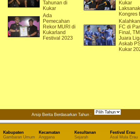
Tahunan di
Kukar
Kukar
Laksana
Kongres 
Ada
Pemecahan
Kalahkan
Rekor MURI di
FC di Par
Kukarland
Final, T
Festival 2023
Juara Lig
Askab P
Kukar 20
Arsip Berita Berdasarkan Tahun :
Kabupaten
Kecamatan
Kesultanan
Festival Erau
Gambaran Umum
Anggana
Sejarah
Asal Mula Erau