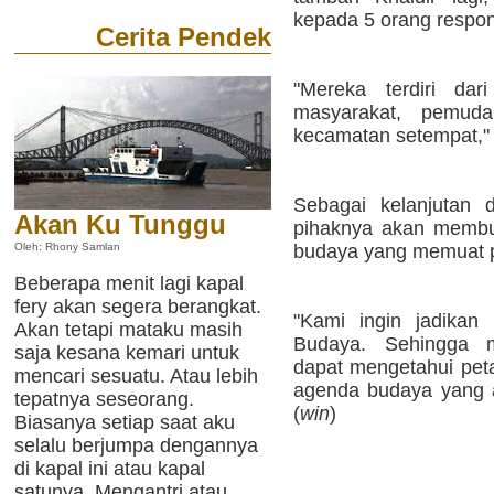
kepada 5 orang respon
Cerita Pendek
"Mereka terdiri dar
masyarakat, pemuda
kecamatan setempat," 
Sebagai kelanjutan da
Akan Ku Tunggu
pihaknya akan membua
budaya yang memuat p
Oleh: Rhony Samlan
Beberapa menit lagi kapal
fery akan segera berangkat.
"Kami ingin jadikan
Akan tetapi mataku masih
Budaya. Sehingga 
saja kesana kemari untuk
dapat mengetahui peta
mencari sesuatu. Atau lebih
agenda budaya yang a
tepatnya seseorang.
(
win
)
Biasanya setiap saat aku
selalu berjumpa dengannya
di kapal ini atau kapal
satunya. Mengantri atau