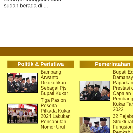
sudah berada di ...
Politik & Peristiwa
Pemerintahan
Bambang
Bupati Ed
Arwanto
Damansy
Dikukuhkan
Paparka
Sebagai Pjs
Prestasi 
Bupati Kukar
Capaian
Pembang
Tiga Paslon
Kukar Ta
Peserta
2022
Pilkada Kukar
2024 Lakukan
32 Pejab
Pencabutan
Struktura
Nomor Urut
Fungsion
Pemkab 