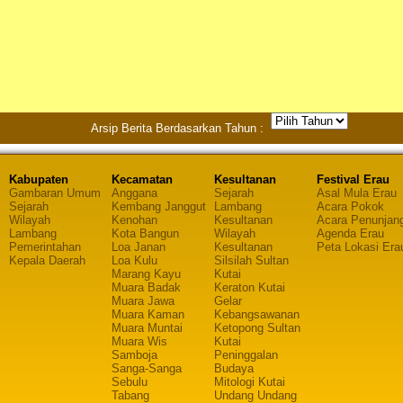
Arsip Berita Berdasarkan Tahun :
Kabupaten
Kecamatan
Kesultanan
Festival Erau
Gambaran Umum
Anggana
Sejarah
Asal Mula Erau
Sejarah
Kembang Janggut
Lambang
Acara Pokok
Wilayah
Kenohan
Kesultanan
Acara Penunjan
Lambang
Kota Bangun
Wilayah
Agenda Erau
Pemerintahan
Loa Janan
Kesultanan
Peta Lokasi Era
Kepala Daerah
Loa Kulu
Silsilah Sultan
Marang Kayu
Kutai
Muara Badak
Keraton Kutai
Muara Jawa
Gelar
Muara Kaman
Kebangsawanan
Muara Muntai
Ketopong Sultan
Muara Wis
Kutai
Samboja
Peninggalan
Sanga-Sanga
Budaya
Sebulu
Mitologi Kutai
Tabang
Undang Undang