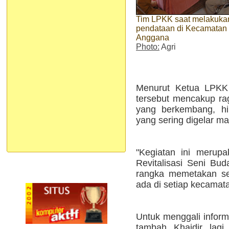
Tim LPKK saat melakuka
pendataan di Kecamatan
Anggana
Photo:
Agri
Menurut Ketua LPKK 
tersebut mencakup ra
yang berkembang, hin
yang sering digelar m
"Kegiatan ini merup
Revitalisasi Seni Bu
rangka memetakan se
ada di setiap kecamata
Untuk menggali inform
tambah Khaidir lagi