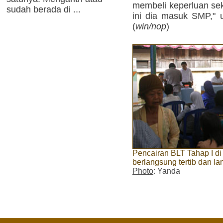
membeli keperluan sek
sudah berada di ...
ini dia masuk SMP," u
(
win/nop
)
Pencairan BLT Tahap I di
berlangsung tertib dan la
Photo
: Yanda