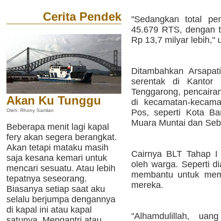
Cerita Pendek
"Sedangkan total pe
45.679 RTS, dengan t
Rp 13,7 milyar lebih," 
Ditambahkan Arsapati
serentak di Kantor 
Tenggarong, pencairan
Akan Ku Tunggu
di kecamatan-kecama
Pos, seperti Kota B
Oleh: Rhony Samlan
Muara Muntai dan Sebu
Beberapa menit lagi kapal
fery akan segera berangkat.
Akan tetapi mataku masih
Cairnya BLT Tahap I 
saja kesana kemari untuk
oleh warga. Seperti d
mencari sesuatu. Atau lebih
membantu untuk mem
tepatnya seseorang.
mereka.
Biasanya setiap saat aku
selalu berjumpa dengannya
di kapal ini atau kapal
"Alhamdulillah, ua
satunya. Mengantri atau