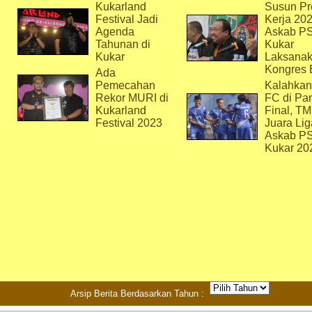
Kukarland
Susun Pr
Festival Jadi
Kerja 202
Agenda
Askab P
Tahunan di
Kukar
Kukar
Laksana
Kongres 
Ada
Pemecahan
Kalahkan
Rekor MURI di
FC di Par
Kukarland
Final, T
Festival 2023
Juara Lig
Askab P
Kukar 20
Arsip Berita Berdasarkan Tahun :