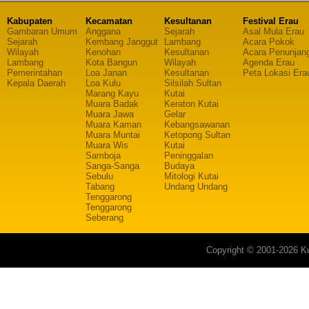
Kabupaten
Kecamatan
Kesultanan
Festival Erau
Gambaran Umum
Anggana
Sejarah
Asal Mula Erau
Sejarah
Kembang Janggut
Lambang
Acara Pokok
Wilayah
Kenohan
Kesultanan
Acara Penunjan
Lambang
Kota Bangun
Wilayah
Agenda Erau
Pemerintahan
Loa Janan
Kesultanan
Peta Lokasi Era
Kepala Daerah
Loa Kulu
Silsilah Sultan
Marang Kayu
Kutai
Muara Badak
Keraton Kutai
Muara Jawa
Gelar
Muara Kaman
Kebangsawanan
Muara Muntai
Ketopong Sultan
Muara Wis
Kutai
Samboja
Peninggalan
Sanga-Sanga
Budaya
Sebulu
Mitologi Kutai
Tabang
Undang Undang
Tenggarong
Tenggarong
Seberang
Copyright © 2001-2026 Ku