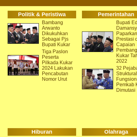
Politik & Peristiwa
Pemerintahan
Bambang
Bupati Ed
Arwanto
Damansy
Dikukuhkan
Paparka
Sebagai Pjs
Prestasi 
Bupati Kukar
Capaian
Pembang
Tiga Paslon
Kukar Ta
Peserta
2022
Pilkada Kukar
2024 Lakukan
32 Pejab
Pencabutan
Struktura
Nomor Urut
Fungsion
Pemkab 
Dimutasi
Hiburan
Olahraga