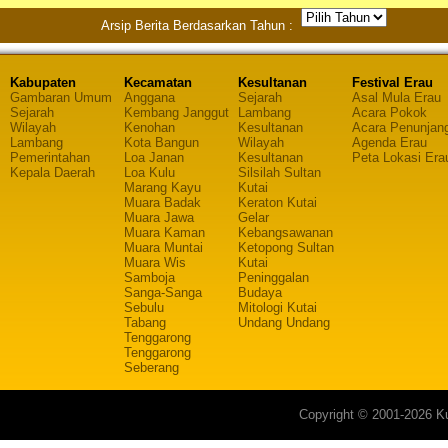
Arsip Berita Berdasarkan Tahun :
Kabupaten
Kecamatan
Kesultanan
Festival Erau
Gambaran Umum
Anggana
Sejarah
Asal Mula Erau
Sejarah
Kembang Janggut
Lambang
Acara Pokok
Wilayah
Kenohan
Kesultanan
Acara Penunjan
Lambang
Kota Bangun
Wilayah
Agenda Erau
Pemerintahan
Loa Janan
Kesultanan
Peta Lokasi Era
Kepala Daerah
Loa Kulu
Silsilah Sultan
Marang Kayu
Kutai
Muara Badak
Keraton Kutai
Muara Jawa
Gelar
Muara Kaman
Kebangsawanan
Muara Muntai
Ketopong Sultan
Muara Wis
Kutai
Samboja
Peninggalan
Sanga-Sanga
Budaya
Sebulu
Mitologi Kutai
Tabang
Undang Undang
Tenggarong
Tenggarong
Seberang
Copyright © 2001-2026 Ku