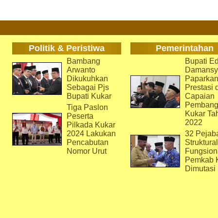
Politik & Peristiwa
Pemerintahan
Bambang
Bupati Ed
Arwanto
Damansy
Dikukuhkan
Paparka
Sebagai Pjs
Prestasi 
Bupati Kukar
Capaian
Pembang
Tiga Paslon
Kukar Ta
Peserta
2022
Pilkada Kukar
2024 Lakukan
32 Pejab
Pencabutan
Struktura
Nomor Urut
Fungsion
Pemkab 
Dimutasi