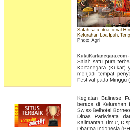
Salah satu ritual umat H
Kelurahan Loa Ipuh, Ten
Photo:
Agri
KutaiKartanegara.com
-
Salah satu pura terb
Kartanegara (Kukar)
menjadi tempat peny
Festival pada Minggu 
Kegiatan Balinese F
berada di Kelurahan 
Swiss-Belhotel Borne
Dinas Pariwisata da
Kalimantan Timur, Dis
Dharma Indonesia (PH