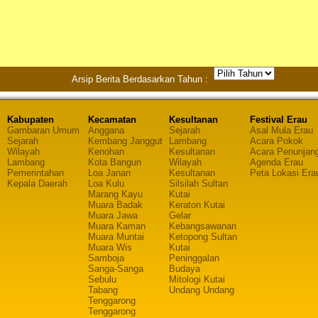
Arsip Berita Berdasarkan Tahun :
Kabupaten
Kecamatan
Kesultanan
Festival Erau
Gambaran Umum
Anggana
Sejarah
Asal Mula Erau
Sejarah
Kembang Janggut
Lambang
Acara Pokok
Wilayah
Kenohan
Kesultanan
Acara Penunjan
Lambang
Kota Bangun
Wilayah
Agenda Erau
Pemerintahan
Loa Janan
Kesultanan
Peta Lokasi Era
Kepala Daerah
Loa Kulu
Silsilah Sultan
Marang Kayu
Kutai
Muara Badak
Keraton Kutai
Muara Jawa
Gelar
Muara Kaman
Kebangsawanan
Muara Muntai
Ketopong Sultan
Muara Wis
Kutai
Samboja
Peninggalan
Sanga-Sanga
Budaya
Sebulu
Mitologi Kutai
Tabang
Undang Undang
Tenggarong
Tenggarong