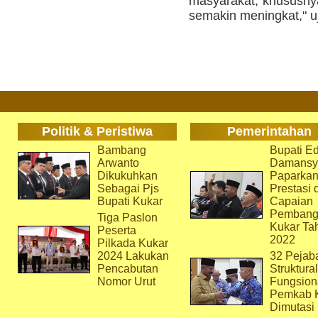
masyarakat, khususnya 
semakin meningkat," uj
Politik & Peristiwa
Pemerintahan
Bambang
Bupati Ed
Arwanto
Damansy
Dikukuhkan
Paparka
Sebagai Pjs
Prestasi 
Bupati Kukar
Capaian
Pembang
Tiga Paslon
Kukar Ta
Peserta
2022
Pilkada Kukar
2024 Lakukan
32 Pejab
Pencabutan
Struktura
Nomor Urut
Fungsion
Pemkab 
Dimutasi