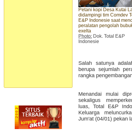
Petani kopi Desa Kutai 
didampingi tim Comdev T
E&P Indonesie saat men
peralatan pengolah bubu
exelta
Photo:
Dok. Total E&P
Indonesie
Salah satunya adal
berupa sejumlah pera
rangka pengembangan I
Menandai mulai dipr
sekaligus memperke
luas, Total E&P Ind
Keluarga meluncurk
Jum'at (04/01) pekan l