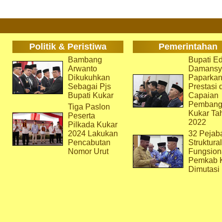
Politik & Peristiwa
Pemerintahan
Bambang
Bupati Ed
Arwanto
Damansy
Dikukuhkan
Paparka
Sebagai Pjs
Prestasi 
Bupati Kukar
Capaian
Pembang
Tiga Paslon
Kukar Ta
Peserta
2022
Pilkada Kukar
2024 Lakukan
32 Pejab
Pencabutan
Struktura
Nomor Urut
Fungsion
Pemkab 
Dimutasi