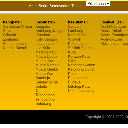
Arsip Berita Berdasarkan Tahun :
Kabupaten
Kecamatan
Kesultanan
Festival Erau
Gambaran Umum
Anggana
Sejarah
Asal Mula Erau
Sejarah
Kembang Janggut
Lambang
Acara Pokok
Wilayah
Kenohan
Kesultanan
Acara Penunjan
Lambang
Kota Bangun
Wilayah
Agenda Erau
Pemerintahan
Loa Janan
Kesultanan
Peta Lokasi Era
Kepala Daerah
Loa Kulu
Silsilah Sultan
Marang Kayu
Kutai
Muara Badak
Keraton Kutai
Muara Jawa
Gelar
Muara Kaman
Kebangsawanan
Muara Muntai
Ketopong Sultan
Muara Wis
Kutai
Samboja
Peninggalan
Sanga-Sanga
Budaya
Sebulu
Mitologi Kutai
Tabang
Undang Undang
Tenggarong
Tenggarong
Seberang
Copyright © 2001-2026 Ku