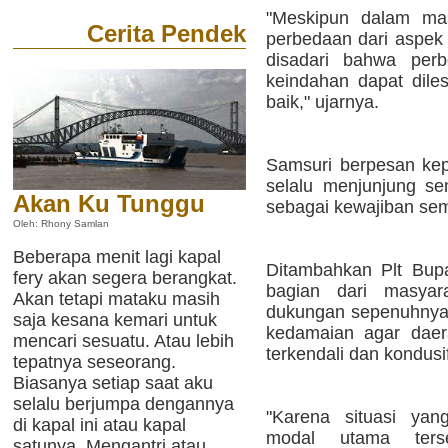
"Meskipun dalam mas
Cerita Pendek
perbedaan dari aspek 
disadari bahwa per
keindahan dapat diles
baik," ujarnya.
Samsuri berpesan kep
selalu menjunjung s
Akan Ku Tunggu
sebagai kewajiban sem
Oleh: Rhony Samlan
Beberapa menit lagi kapal
Ditambahkan Plt Bupa
fery akan segera berangkat.
bagian dari masyar
Akan tetapi mataku masih
dukungan sepenuhnya 
saja kesana kemari untuk
kedamaian agar daera
mencari sesuatu. Atau lebih
terkendali dan kondusi
tepatnya seseorang.
Biasanya setiap saat aku
selalu berjumpa dengannya
"Karena situasi yan
di kapal ini atau kapal
modal utama terse
satunya. Mengantri atau