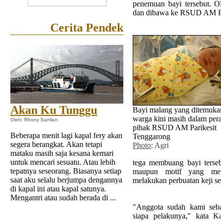
penemuan bayi tersebut. O
dan dibawa ke RSUD AM Pa
Cerita Pendek
Akan Ku Tunggu
Bayi malang yang ditemuka
warga kini masih dalam per
Oleh: Rhony Samlan
pihak RSUD AM Parikesit
Beberapa menit lagi kapal fery akan
Tenggarong
segera berangkat. Akan tetapi
Photo
: Agri
mataku masih saja kesana kemari
untuk mencari sesuatu. Atau lebih
tega membuang bayi tersebu
tepatnya seseorang. Biasanya setiap
maupun motif yang mela
saat aku selalu berjumpa dengannya
melakukan perbuatan keji sep
di kapal ini atau kapal satunya.
Mengantri atau sudah berada di ...
"Anggota sudah kami seba
siapa pelakunya," kata 