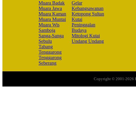
Muara Badak
Gelar
Muara Jawa
Kebangsawanan
Muara Kaman
Ketopong Sultan
Muara Muntai
Kutai
Muara Wis
Peninggalan
Samboja
Budaya
Sanga-Sanga
Mitologi Kutai
Sebulu
Undang Undang
Tabang
Tenggarong
Tenggarong
Seberang
Copyright © 2001-2026 Ku