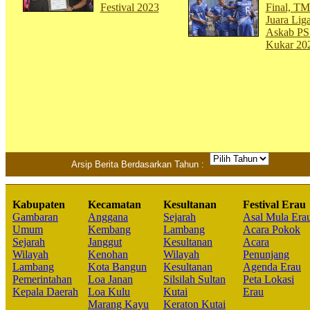
Festival 2023
Final, T
Juara Lig
Askab PS
Kukar 20
Arsip Berita Berdasarkan Tahun :
Kabupaten
Kecamatan
Kesultanan
Festival Erau
Gambaran
Anggana
Sejarah
Asal Mula Era
Umum
Kembang
Lambang
Acara Pokok
Sejarah
Janggut
Kesultanan
Acara
Wilayah
Kenohan
Wilayah
Penunjang
Lambang
Kota Bangun
Kesultanan
Agenda Erau
Pemerintahan
Loa Janan
Silsilah Sultan
Peta Lokasi
Kepala Daerah
Loa Kulu
Kutai
Erau
Marang Kayu
Keraton Kutai