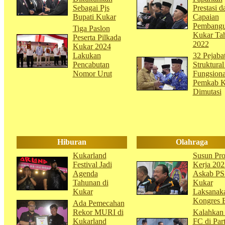
Sebagai Pjs
Prestasi d
Bupati Kukar
Capaian
Pembang
Tiga Paslon
Kukar Ta
Peserta Pilkada
2022
Kukar 2024
Lakukan
32 Pejaba
Pencabutan
Struktural
Nomor Urut
Fungsiona
Pemkab K
Dimutasi
Hiburan
Olahraga
Kukarland
Susun Pr
Festival Jadi
Kerja 202
Agenda
Askab PS
Tahunan di
Kukar
Kukar
Laksanak
Kongres B
Ada Pemecahan
Rekor MURI di
Kalahkan
Kukarland
FC di Part