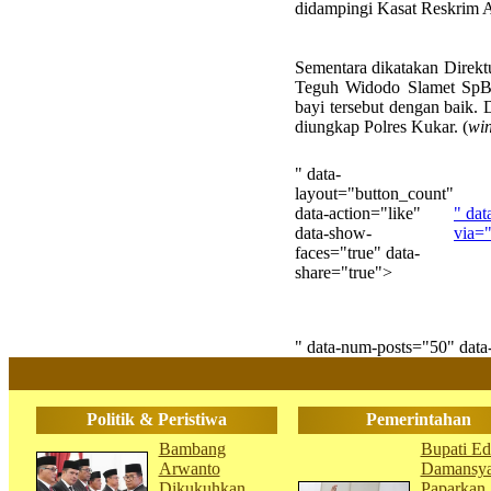
didampingi Kasat Reskrim 
Sementara dikatakan Direk
Teguh Widodo Slamet SpB
bayi tersebut dengan baik. 
diungkap Polres Kukar. (
wi
" data-
layout="button_count"
data-action="like"
" dat
data-show-
via=
faces="true" data-
share="true">
" data-num-posts="50" dat
Politik & Peristiwa
Pemerintahan
Bambang
Bupati Ed
Arwanto
Damansy
Dikukuhkan
Paparkan