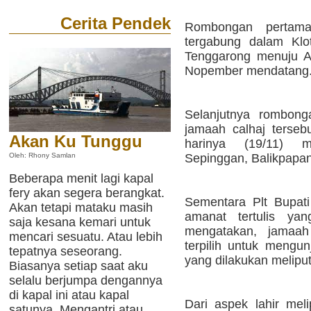
Cerita Pendek
Rombongan pertam
tergabung dalam Klo
Tenggarong menuju A
Nopember mendatang
Selanjutnya rombong
jamaah calhaj terseb
Akan Ku Tunggu
harinya (19/11) me
Sepinggan, Balikpapan
Oleh: Rhony Samlan
Beberapa menit lagi kapal
fery akan segera berangkat.
Sementara Plt Bupat
Akan tetapi mataku masih
amanat tertulis ya
saja kesana kemari untuk
mengatakan, jamaah
mencari sesuatu. Atau lebih
terpilih untuk mengun
tepatnya seseorang.
yang dilakukan meliputi
Biasanya setiap saat aku
selalu berjumpa dengannya
di kapal ini atau kapal
Dari aspek lahir me
satunya. Mengantri atau