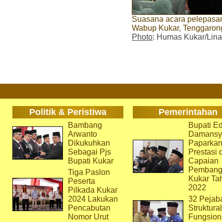
Suasana acara pelepasan
Wabup Kukar, Tenggarong
Photo
: Humas Kukar/Lina
Politik & Peristiwa
Pemerintahan
Bambang
Bupati Ed
Arwanto
Damansy
Dikukuhkan
Paparka
Sebagai Pjs
Prestasi 
Bupati Kukar
Capaian
Pembang
Tiga Paslon
Kukar Ta
Peserta
2022
Pilkada Kukar
2024 Lakukan
32 Pejab
Pencabutan
Struktura
Nomor Urut
Fungsion