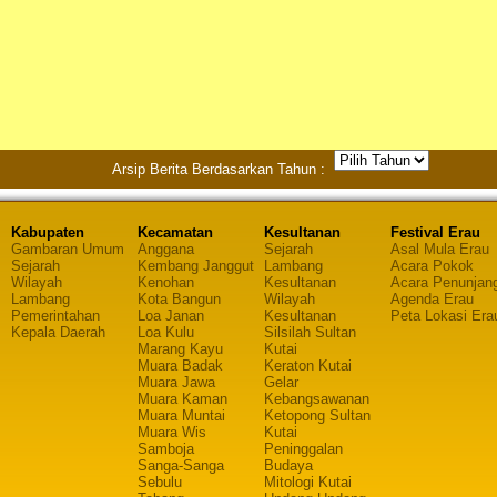
Arsip Berita Berdasarkan Tahun :
Kabupaten
Kecamatan
Kesultanan
Festival Erau
Gambaran Umum
Anggana
Sejarah
Asal Mula Erau
Sejarah
Kembang Janggut
Lambang
Acara Pokok
Wilayah
Kenohan
Kesultanan
Acara Penunjan
Lambang
Kota Bangun
Wilayah
Agenda Erau
Pemerintahan
Loa Janan
Kesultanan
Peta Lokasi Era
Kepala Daerah
Loa Kulu
Silsilah Sultan
Marang Kayu
Kutai
Muara Badak
Keraton Kutai
Muara Jawa
Gelar
Muara Kaman
Kebangsawanan
Muara Muntai
Ketopong Sultan
Muara Wis
Kutai
Samboja
Peninggalan
Sanga-Sanga
Budaya
Sebulu
Mitologi Kutai