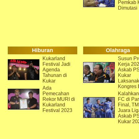
Pemkab 
Dimutasi
Hiburan
Olahraga
Kukarland
Susun Pr
Festival Jadi
Kerja 202
Agenda
Askab P
Tahunan di
Kukar
Kukar
Laksana
Kongres 
Ada
Pemecahan
Kalahkan
Rekor MURI di
FC di Par
Kukarland
Final, T
Festival 2023
Juara Lig
Askab P
Kukar 20