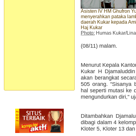
Asisten IV HM Ghufron Y
menyerahkan pataka lam
daerah Kukar kepada Ami
Haj Kukar
Photo:
Humas Kukar/Lina
(08/11) malam.
Menurut Kepala Kant
Kukar H Djamaluddin
akan berangkat secara
505 orang. "Sisanya 
hal seperti mutasi ke 
mengundurkan diri," uj
Ditambahkan Djamalu
dibagi dalam 4 kelompo
Kloter 5, Kloter 13 da