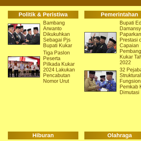
Politik & Peristiwa
Pemerintahan
Bambang
Bupati Ed
Arwanto
Damansy
Dikukuhkan
Paparka
Sebagai Pjs
Prestasi 
Bupati Kukar
Capaian
Pembang
Tiga Paslon
Kukar Ta
Peserta
2022
Pilkada Kukar
2024 Lakukan
32 Pejab
Pencabutan
Struktura
Nomor Urut
Fungsion
Pemkab 
Dimutasi
Hiburan
Olahraga