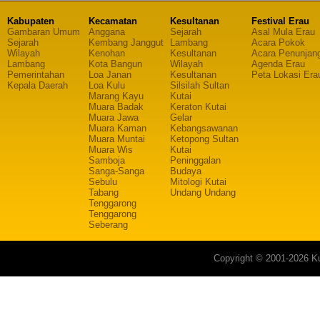
Kabupaten
Kecamatan
Kesultanan
Festival Erau
Gambaran Umum
Anggana
Sejarah
Asal Mula Erau
Sejarah
Kembang Janggut
Lambang
Acara Pokok
Wilayah
Kenohan
Kesultanan
Acara Penunjan
Lambang
Kota Bangun
Wilayah
Agenda Erau
Pemerintahan
Loa Janan
Kesultanan
Peta Lokasi Era
Kepala Daerah
Loa Kulu
Silsilah Sultan
Marang Kayu
Kutai
Muara Badak
Keraton Kutai
Muara Jawa
Gelar
Muara Kaman
Kebangsawanan
Muara Muntai
Ketopong Sultan
Muara Wis
Kutai
Samboja
Peninggalan
Sanga-Sanga
Budaya
Sebulu
Mitologi Kutai
Tabang
Undang Undang
Tenggarong
Tenggarong
Seberang
Copyright © 2001-2026 Ku