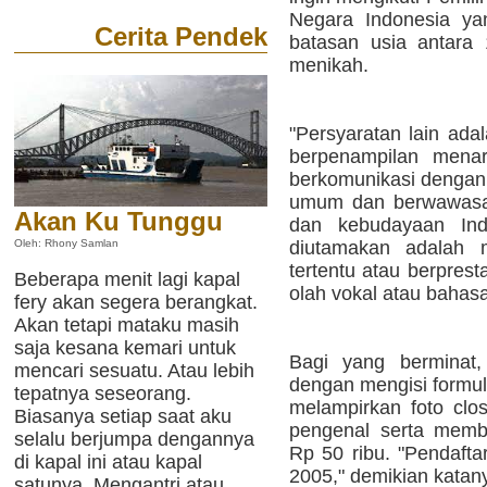
Negara Indonesia ya
Cerita Pendek
batasan usia antara
menikah.
"Persyaratan lain ada
berpenampilan menar
berkomunikasi dengan 
umum dan berwawasan
Akan Ku Tunggu
dan kebudayaan Ind
diutamakan adalah m
Oleh: Rhony Samlan
tertentu atau berpresta
Beberapa menit lagi kapal
olah vokal atau bahasa
fery akan segera berangkat.
Akan tetapi mataku masih
saja kesana kemari untuk
Bagi yang berminat,
mencari sesuatu. Atau lebih
dengan mengisi formul
tepatnya seseorang.
melampirkan foto clo
Biasanya setiap saat aku
pengenal serta memb
selalu berjumpa dengannya
Rp 50 ribu. "Pendafta
di kapal ini atau kapal
2005," demikian katany
satunya. Mengantri atau