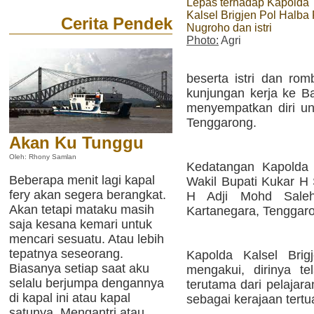
Lepas terhadap Kapolda
Kalsel Brigjen Pol Halba
Cerita Pendek
Nugroho dan istri
Photo:
Agri
beserta istri dan r
kunjungan kerja ke Ba
menyempatkan diri un
Tenggarong.
Akan Ku Tunggu
Oleh: Rhony Samlan
Kedatangan Kapolda 
Beberapa menit lagi kapal
Wakil Bupati Kukar H 
fery akan segera berangkat.
H Adji Mohd Saleh
Akan tetapi mataku masih
Kartanegara, Tenggar
saja kesana kemari untuk
mencari sesuatu. Atau lebih
tepatnya seseorang.
Kapolda Kalsel Bri
Biasanya setiap saat aku
mengakui, dirinya t
selalu berjumpa dengannya
terutama dari pelajara
di kapal ini atau kapal
sebagai kerajaan tertu
satunya. Mengantri atau