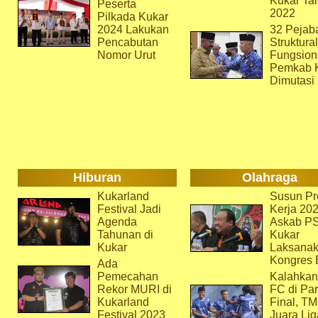
Kukar Ta
Peserta
2022
Pilkada Kukar
2024 Lakukan
32 Pejab
Pencabutan
Struktura
Nomor Urut
Fungsion
Pemkab 
Dimutasi
Hiburan
Olahraga
Kukarland
Susun Pr
Festival Jadi
Kerja 202
Agenda
Askab P
Tahunan di
Kukar
Kukar
Laksana
Kongres 
Ada
Pemecahan
Kalahkan
Rekor MURI di
FC di Par
Kukarland
Final, T
Festival 2023
Juara Lig