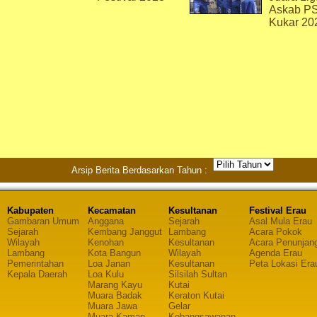
Askab P
Kukar 20
Arsip Berita Berdasarkan Tahun :
Kabupaten
Kecamatan
Kesultanan
Festival Erau
Gambaran Umum
Anggana
Sejarah
Asal Mula Erau
Sejarah
Kembang Janggut
Lambang
Acara Pokok
Wilayah
Kenohan
Kesultanan
Acara Penunjan
Lambang
Kota Bangun
Wilayah
Agenda Erau
Pemerintahan
Loa Janan
Kesultanan
Peta Lokasi Era
Kepala Daerah
Loa Kulu
Silsilah Sultan
Marang Kayu
Kutai
Muara Badak
Keraton Kutai
Muara Jawa
Gelar
Muara Kaman
Kebangsawanan