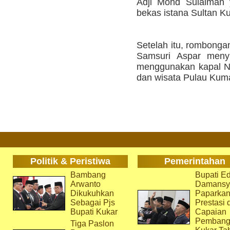
Adji Mohd Sulaiman y
bekas istana Sultan Ku
Setelah itu, rombong
Samsuri Aspar meny
menggunakan kapal Na
dan wisata Pulau Kuma
Politik & Peristiwa
Pemerintahan
Bambang
Bupati Ed
Arwanto
Damansy
Dikukuhkan
Paparka
Sebagai Pjs
Prestasi 
Bupati Kukar
Capaian
Pembang
Tiga Paslon