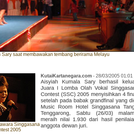
 Sary saat membawakan tembang berirama Melayu
KutaiKartanegara.com
- 28/03/2005 01:01
Aisyiah Kumala Sary berhasil kelu
Juara I Lomba Olah Vokal Singgasa
Contest (SSC) 2005 menyisihkan 4 fina
setelah pada babak grandfinal yang di
Music Room Hotel Singgasana Tang
Tenggarong, Sabtu (26/03) mal
meraih nilai 1.930 dari hasil penila
 jawara Singgasana
anggota dewan juri.
ntest 2005