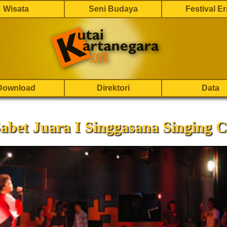
Wisata
Seni Budaya
Festival E
Download
Direktori
Data
abet Juara I Singgasana Singing C