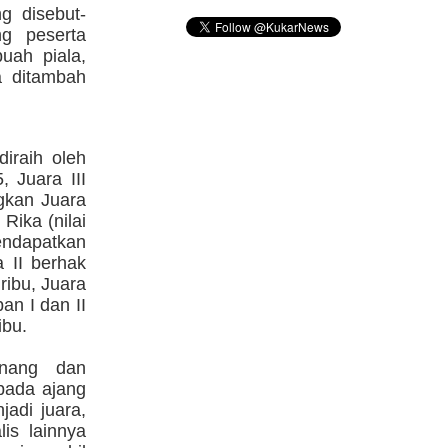
g disebut-
ng peserta
uah piala,
 ditambah
iraih oleh
 Juara III
ngkan Juara
Rika (nilai
mendapatkan
 II berhak
ibu, Juara
an I dan II
ibu.
enang dan
 pada ajang
adi juara,
is lainnya