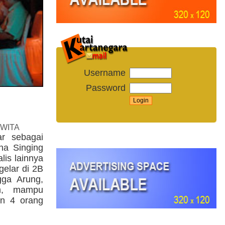
Username
Password
 WITA
ar sebagai
na Singing
lis lainnya
gelar di 2B
ga Arung,
am, mampu
ian 4 orang