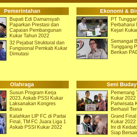
Pemerintahan
Ekonomi & Bi
Bupati Edi Damansyah
PT Tunggan
Paparkan Prestasi dan
Perbaharu
Capaian Pembangunan
Kejari Kuka
Kukar Tahun 2022
Semangat B
32 Pejabat Struktural dan
Tunggang P
Fungsional Pemkab Kukar
Berikan PA
Dimutasi
Olahraga
Seni Buday
Susun Program Kerja
Pemenang T
2023, Askab PSSI Kukar
Kukar 2022 
Laksanakan Kongres
Pariwisata 
Biasa
Berhasil Ter
Kalahkan LIP FC di Partai
Grand Final
Final, TM FC Juara Liga 1
Kukar 2022
Askab PSSI Kukar 2022
Ini di Kedat
Siap Bersai