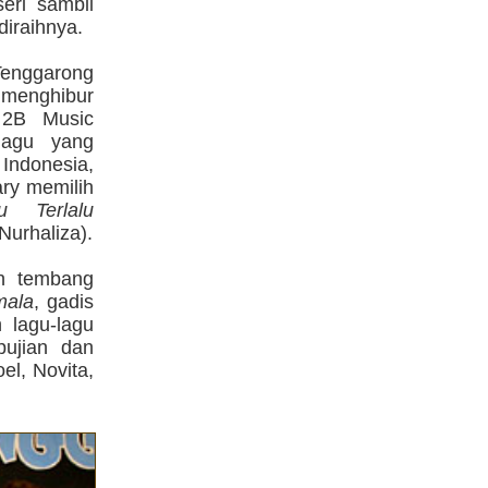
seri sambil
diraihnya.
Tenggarong
menghibur
 2B Music
lagu yang
ndonesia,
ry memilih
u Terlalu
 Nurhaliza).
n tembang
mala
, gadis
 lagu-lagu
pujian dan
oel, Novita,