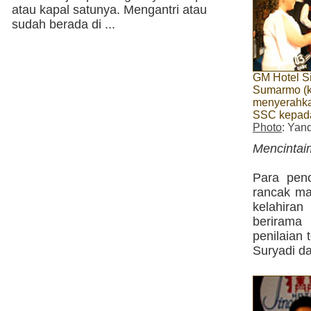
atau kapal satunya. Mengantri atau
sudah berada di ...
GM Hotel S
Sumarmo (
menyerahkan
SSC kepad
Photo
: Yan
Mencintai
Para pen
rancak m
kelahiran
berirama 
penilaian t
Suryadi d