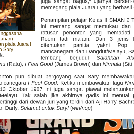
juga sangat bagus," ujarnya berseri-
memegang piala Juara I yang berhasil 
Penampilan pelajar Kelas II SMAN 2 
ini memang sangat memukau dan 
ratusan penonton yang memadati
inggasana
Room tadi malam. Dari 3 jenis 
kanan)
 piala Juara I
ditentukan panitia yakni Pop I
a Sary
mancanegara dan Dangdut/Melayu, Sa
da
tembang berjudul
Salahkah Ak
mu
(Ratu),
I Feel Good
(James Brown) dan
Nirmala
(Siti
onton pun dibuat bergoyang saat Sary membawaka
ancanegara
I Feel Good
. Ketika membawakan lagu
Nir
 13 Oktober 1987 ini juga sangat piawai melantunkan
Melayu. Tak salah jika akhirnya gadis ini menuai 
ertinggi dari dewan juri yang terdiri dari Aji Harry Bachr
an Darly.
Selamat untuk Sary!
(
win/nop
)