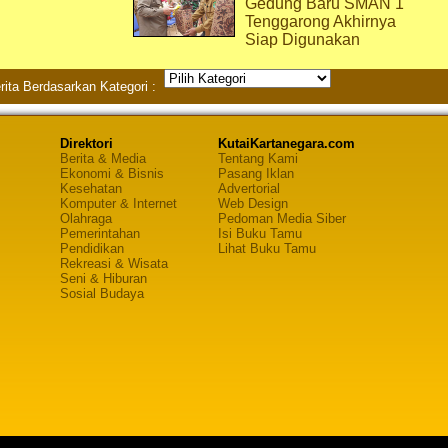
Gedung Baru SMAN 1
Tenggarong Akhirnya
Siap Digunakan
rita Berdasarkan Kategori :
Direktori
KutaiKartanegara.com
Berita & Media
Tentang Kami
Ekonomi & Bisnis
Pasang Iklan
Kesehatan
Advertorial
Komputer & Internet
Web Design
Olahraga
Pedoman Media Siber
Pemerintahan
Isi Buku Tamu
Pendidikan
Lihat Buku Tamu
Rekreasi & Wisata
Seni & Hiburan
Sosial Budaya