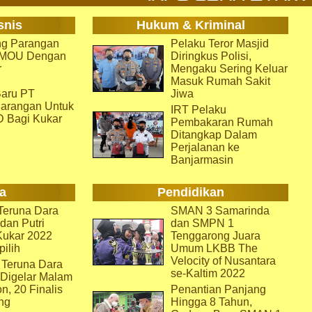
snis
Hukum & Kriminal
g Parangan
Pelaku Teror Masjid
i MOU Dengan
Diringkus Polisi,
r
Mengaku Sering Keluar
Masuk Rumah Sakit
aru PT
Jiwa
arangan Untuk
IRT Pelaku
D Bagi Kukar
Pembakaran Rumah
Ditangkap Dalam
Perjalanan ke
Banjarmasin
a
Pendidikan
eruna Dara
SMAN 3 Samarinda
dan Putri
dan SMPN 1
Kukar 2022
Tenggarong Juara
pilih
Umum LKBB The
Velocity of Nusantara
 Teruna Dara
se-Kaltim 2022
 Digelar Malam
on, 20 Finalis
Penantian Panjang
ng
Hingga 8 Tahun,