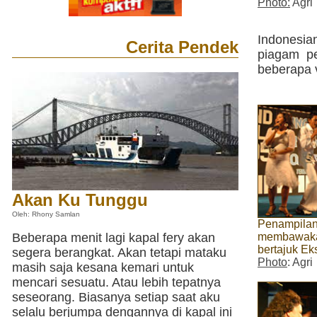
Photo:
Agri
Indonesia
Cerita Pendek
piagam p
beberapa 
Akan Ku Tunggu
Oleh: Rhony Samlan
Penampilan 
Beberapa menit lagi kapal fery akan
membawaka
bertajuk Ek
segera berangkat. Akan tetapi mataku
Photo
: Agri
masih saja kesana kemari untuk
mencari sesuatu. Atau lebih tepatnya
seseorang. Biasanya setiap saat aku
selalu berjumpa dengannya di kapal ini