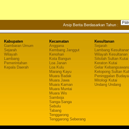
Arsip Berita Berdasarkan Tahun :
Kabupaten
Kecamatan
Kesultanan
Gambaran Umum
Anggana
Sejarah
Sejarah
Kembang Janggut
Lambang Kesultana
Wilayah
Kenohan
Wilayah Kesultanan
Lambang
Kota Bangun
Silsilah Sultan Kutai
Pemerintahan
Loa Janan
Keraton Kutai
Kepala Daerah
Loa Kulu
Gelar Kebangsawan
Marang Kayu
Ketopong Sultan Kut
Muara Badak
Peninggalan Budaya
Muara Jawa
Mitologi Kutai
Muara Kaman
Undang Undang
Muara Muntai
Muara Wis
Samboja
Sanga-Sanga
Sebulu
Tabang
Tenggarong
Tenggarong Seberang