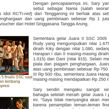
Dengan pencapaiannya ini, Sary yan
sebut sebagai Nania (salah seora
n Idol RCTI-
red
) dari Tenggarong ini berhak atas seb
enghargaan dan uang pembinaan sebesar Rp 1 juta
voucher dari Hotel Singgasana Tangga Arung.
Sementara gelar Juara II SSC 2005 d
Rudy yang mengumpulkan nilai 1.675,
diraih Kiky dengan nilai 1.080, seda
Harapan I dan II masing-masing diraih 
1.015) dan Dani (nilai 915). Selain 
piala dan piagam penghargaan, Juara
atas uang pembinaan sebesar Rp 750 r
III Rp 500 ribu, sementara Juara Harap
5 finalis SSC saat
masing-masing mendapatkan Rp 250 r
n tembang
spresi
Sary sendiri mengaku sangat s
bahagia setelah meraih gelar Juara I
ini. "Saya tidak menyangka akan menj
karena penampilan teman-teman final