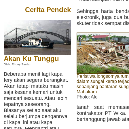
Cerita Pendek
Sehingga harta benda
elektronik, juga dua 
skuter tidak sempat di
Akan Ku Tunggu
Oleh: Rhony Samlan
Beberapa menit lagi kapal
Peristiwa longsornya rum
fery akan segera berangkat.
dalam sungai kerap terjad
Akan tetapi mataku masih
sepanjang bantaran sung
saja kesana kemari untuk
Mahakam
Photo
: Ale
mencari sesuatu. Atau lebih
tepatnya seseorang.
tanah saat memasan
Biasanya setiap saat aku
kontrakator PT Wika. 
selalu berjumpa dengannya
bertanggung jawab ata
di kapal ini atau kapal
satunya. Mengantri atau