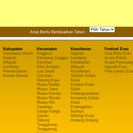
Arsip Berita Berdasarkan Tahun :
Kabupaten
Kecamatan
Kesultanan
Festival Erau
Gambaran Umum
Anggana
Sejarah
Asal Mula Erau
Sejarah
Kembang Janggut
Lambang
Acara Pokok
Wilayah
Kenohan
Kesultanan
Acara Penunjan
Lambang
Kota Bangun
Wilayah
Agenda Erau
Pemerintahan
Loa Janan
Kesultanan
Peta Lokasi Era
Kepala Daerah
Loa Kulu
Silsilah Sultan
Marang Kayu
Kutai
Muara Badak
Keraton Kutai
Muara Jawa
Gelar
Muara Kaman
Kebangsawanan
Muara Muntai
Ketopong Sultan
Muara Wis
Kutai
Samboja
Peninggalan
Sanga-Sanga
Budaya
Sebulu
Mitologi Kutai
Tabang
Undang Undang
Tenggarong
Tenggarong