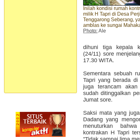
Inilah kondisi rumah kont
milik H Tapri di Desa Perj
Tenggarong Seberang, y
amblas ke sungai Maha
Photo:
Ale
dihuni tiga kepala k
(24/11) sore menjela
17.30 WITA.
Sementara sebuah ru
Tapri yang berada di
juga terancam akan
sudah ditinggalkan pe
Jumat sore.
Saksi mata yang jug
Dadang yang mengont
menuturkan bahwa
kontrakan H Tapri ter
"Tidak sampai lima men