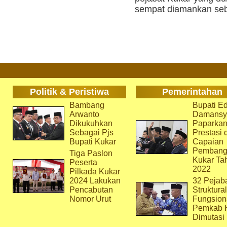
sempat diamankan seb
Politik & Peristiwa
Pemerintahan
Bambang
Bupati Ed
Arwanto
Damansy
Dikukuhkan
Paparka
Sebagai Pjs
Prestasi 
Bupati Kukar
Capaian
Pembang
Tiga Paslon
Kukar Ta
Peserta
2022
Pilkada Kukar
2024 Lakukan
32 Pejab
Pencabutan
Struktura
Nomor Urut
Fungsion
Pemkab 
Dimutasi