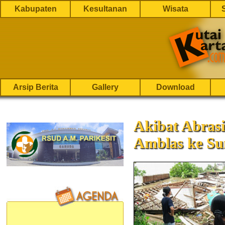
Kabupaten
Kesultanan
Wisata
Arsip Berita
Gallery
Download
Akibat Abras
Amblas ke S