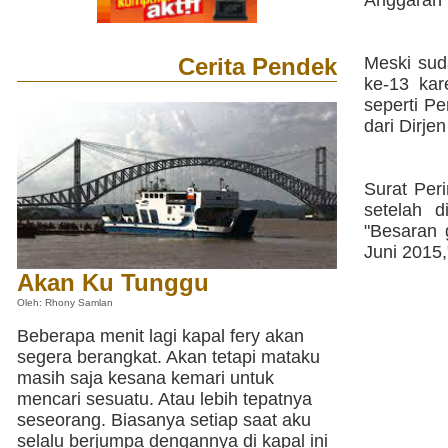
Anggaran
Cerita Pendek
Meski sud
ke-13 kar
seperti P
dari Dirj
Surat Per
setelah d
"Besaran 
Juni 2015,
Akan Ku Tunggu
Oleh: Rhony Samlan
Beberapa menit lagi kapal fery akan
segera berangkat. Akan tetapi mataku
masih saja kesana kemari untuk
mencari sesuatu. Atau lebih tepatnya
seseorang. Biasanya setiap saat aku
selalu berjumpa dengannya di kapal ini