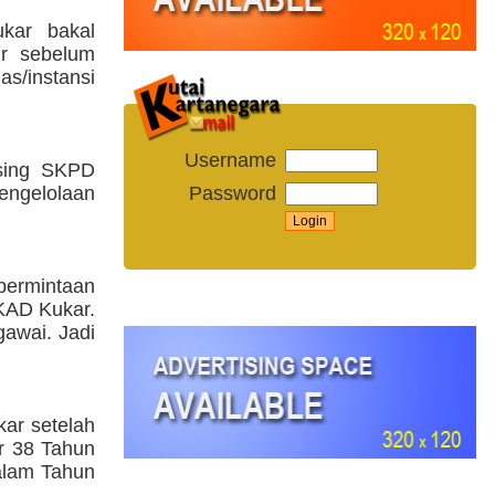
kar bakal
ir sebelum
as/instansi
Username
asing SKPD
Password
ngelolaan
permintaan
KAD Kukar.
awai. Jadi
kar setelah
r 38 Tahun
alam Tahun