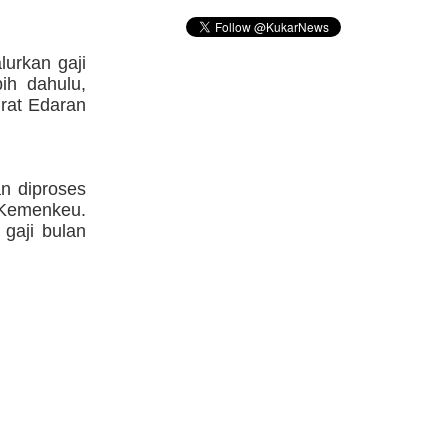
urkan gaji
ih dahulu,
urat Edaran
an diproses
 Kemenkeu.
 gaji bulan