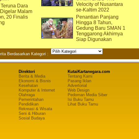
Velocity of Nusantara
 Teruna Dara
se-Kaltim 2022
 Digelar Malam
on, 20 Finalis
Penantian Panjang
ng
Hingga 8 Tahun,
Gedung Baru SMAN 1
Tenggarong Akhirnya
Siap Digunakan
rita Berdasarkan Kategori :
Direktori
KutaiKartanegara.com
Berita & Media
Tentang Kami
Ekonomi & Bisnis
Pasang Iklan
Kesehatan
Advertorial
Komputer & Internet
Web Design
Olahraga
Pedoman Media Siber
Pemerintahan
Isi Buku Tamu
Pendidikan
Lihat Buku Tamu
Rekreasi & Wisata
Seni & Hiburan
Sosial Budaya