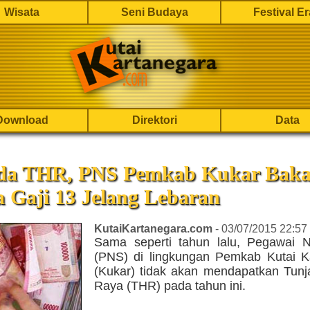
Wisata
Seni Budaya
Festival E
Download
Direktori
Data
da THR, PNS Pemkab Kukar Baka
 Gaji 13 Jelang Lebaran
KutaiKartanegara.com
- 03/07/2015 22:57
Sama seperti tahun lalu, Pegawai Ne
(PNS) di lingkungan Pemkab Kutai K
(Kukar) tidak akan mendapatkan Tunj
Raya (THR) pada tahun ini.