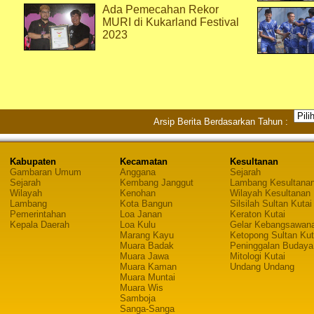
Ada Pemecahan Rekor
MURI di Kukarland Festival
2023
Arsip Berita Berdasarkan Tahun :
Kabupaten
Kecamatan
Kesultanan
Gambaran Umum
Anggana
Sejarah
Sejarah
Kembang Janggut
Lambang Kesultana
Wilayah
Kenohan
Wilayah Kesultanan
Lambang
Kota Bangun
Silsilah Sultan Kutai
Pemerintahan
Loa Janan
Keraton Kutai
Kepala Daerah
Loa Kulu
Gelar Kebangsawan
Marang Kayu
Ketopong Sultan Kut
Muara Badak
Peninggalan Budaya
Muara Jawa
Mitologi Kutai
Muara Kaman
Undang Undang
Muara Muntai
Muara Wis
Samboja
Sanga-Sanga