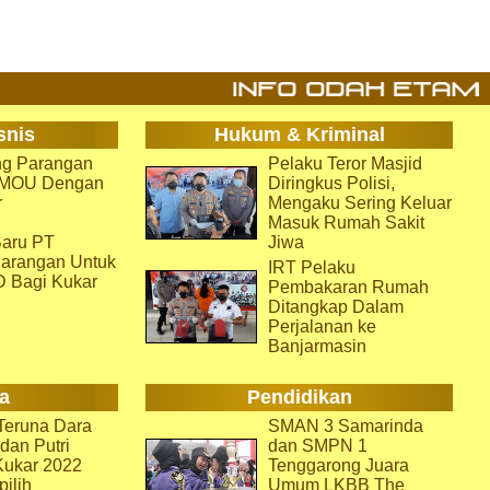
snis
Hukum & Kriminal
g Parangan
Pelaku Teror Masjid
i MOU Dengan
Diringkus Polisi,
r
Mengaku Sering Keluar
Masuk Rumah Sakit
aru PT
Jiwa
arangan Untuk
IRT Pelaku
D Bagi Kukar
Pembakaran Rumah
Ditangkap Dalam
Perjalanan ke
Banjarmasin
a
Pendidikan
eruna Dara
SMAN 3 Samarinda
dan Putri
dan SMPN 1
Kukar 2022
Tenggarong Juara
pilih
Umum LKBB The