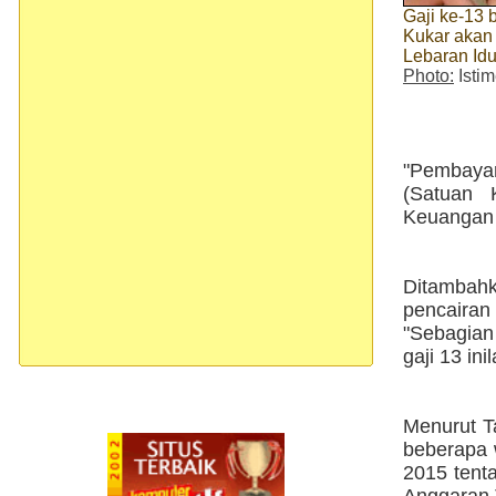
Gaji ke-13
Kukar akan
Lebaran Idul
Photo:
Isti
"Pembayar
(Satuan 
Keuangan 
Ditambahk
pencairan
"Sebagian
gaji 13 in
Menurut T
beberapa 
2015 tent