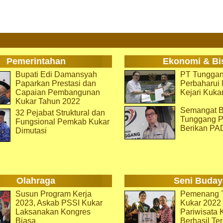
Pemerintahan
Ekonomi & Bi
Bupati Edi Damansyah
PT Tunggan
Paparkan Prestasi dan
Perbaharu
Capaian Pembangunan
Kejari Kuka
Kukar Tahun 2022
Semangat B
32 Pejabat Struktural dan
Tunggang P
Fungsional Pemkab Kukar
Berikan PA
Dimutasi
Olahraga
Seni Buday
Susun Program Kerja
Pemenang T
2023, Askab PSSI Kukar
Kukar 2022 
Laksanakan Kongres
Pariwisata 
Biasa
Berhasil Ter