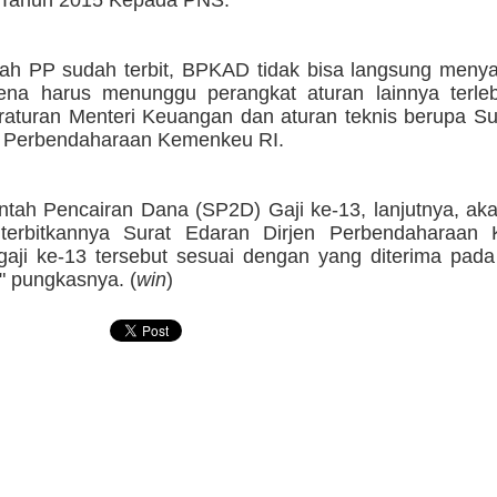
 Tahun 2015 Kepada PNS.
ah PP sudah terbit, BPKAD tidak bisa langsung menyal
ena harus menunggu perangkat aturan lainnya terleb
eraturan Menteri Keuangan dan aturan teknis berupa S
en Perbendaharaan Kemenkeu RI.
intah Pencairan Dana (SP2D) Gaji ke-13, lanjutnya, ak
iterbitkannya Surat Edaran Dirjen Perbendaharaan
gaji ke-13 tersebut sesuai dengan yang diterima pada
" pungkasnya. (
win
)