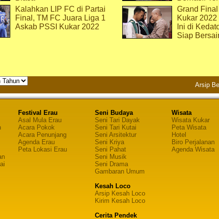
Kalahkan LIP FC di Partai
Grand Final
Final, TM FC Juara Liga 1
Kukar 2022
Askab PSSI Kukar 2022
Ini di Kedat
Siap Bersai
Arsip Be
Festival Erau
Seni Budaya
Wisata
Asal Mula Erau
Seni Tari Dayak
Wisata Kukar
n
Acara Pokok
Seni Tari Kutai
Peta Wisata
Acara Penunjang
Seni Arsitektur
Hotel
Agenda Erau
Seni Kriya
Biro Perjalanan
Peta Lokasi Erau
Seni Pahat
Agenda Wisata
an
Seni Musik
ai
Seni Drama
Gambaran Umum
Kesah Loco
Arsip Kesah Loco
Kirim Kesah Loco
Cerita Pendek