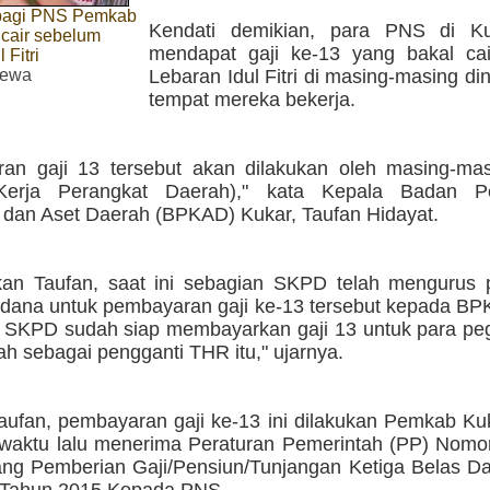
 bagi PNS Pemkab
Kendati demikian, para PNS di Ku
 cair sebelum
mendapat gaji ke-13 yang bakal ca
 Fitri
mewa
Lebaran Idul Fitri di masing-masing din
tempat mereka bekerja.
an gaji 13 tersebut akan dilakukan oleh masing-m
Kerja Perangkat Daerah)," kata Kepala Badan Pe
dan Aset Daerah (BPKAD) Kukar, Taufan Hidayat.
an Taufan, saat ini sebagian SKPD telah mengurus 
 dana untuk pembayaran gaji ke-13 tersebut kepada BP
 SKPD sudah siap membayarkan gaji 13 untuk para peg
ilah sebagai pengganti THR itu," ujarnya.
aufan, pembayaran gaji ke-13 ini dilakukan Pemkab Ku
waktu lalu menerima Peraturan Pemerintah (PP) Nomo
ang Pemberian Gaji/Pensiun/Tunjangan Ketiga Belas D