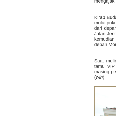
mengajak 
Kirab Bud
mulai puk
dari depa
Jalan Jen
kemudian 
depan Mon
Saat meli
tamu VIP 
masing pe
(
win
)