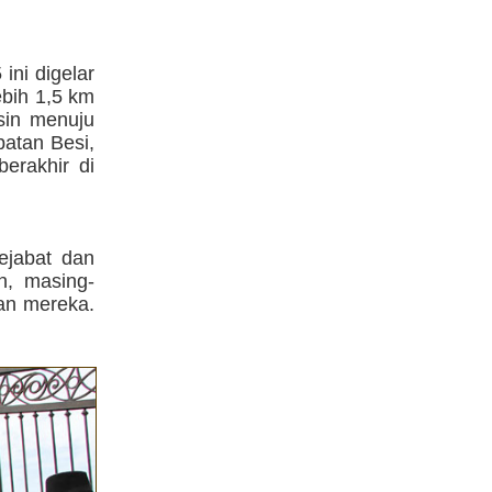
ini digelar
ebih 1,5 km
sin menuju
batan Besi,
erakhir di
ejabat dan
n, masing-
an mereka.