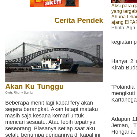
Aksi para g
yang terga
Ahuna Ohan
Cerita Pendek
ajang EIFA
Photo:
Agri
kegiatan p
Hanya 2 n
Kirab Buda
Akan Ku Tunggu
"Polandia
mengikut
Oleh: Rhony Samlan
Kartanega
Beberapa menit lagi kapal fery akan
segera berangkat. Akan tetapi mataku
masih saja kesana kemari untuk
Adapun 11
mencari sesuatu. Atau lebih tepatnya
Jeman, Tu
seseorang. Biasanya setiap saat aku
Hongaria,
selalu berjumpa dengannya di kapal ini