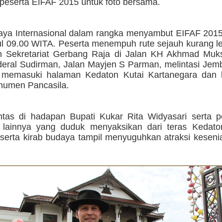
peserta EIFAF 2015 untuk foto bersama.
aya Internasional dalam rangka menyambut EIFAF 2015 
ul 09.00 WITA. Peserta menempuh rute sejauh kurang l
n Sekretariat Gerbang Raja di Jalan KH Akhmad Muk
deral Sudirman, Jalan Mayjen S Parman, melintasi Jem
memasuki halaman Kedaton Kutai Kartanegara dan b
umen Pancasila.
ntas di hadapan Bupati Kukar Rita Widyasari serta p
lainnya yang duduk menyaksikan dari teras Kedato
serta kirab budaya tampil menyuguhkan atraksi keseni