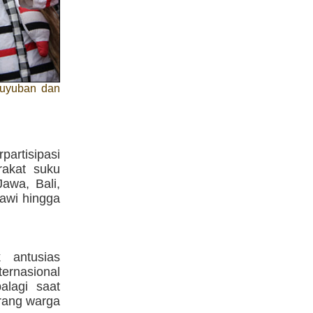
guyuban dan
artisipasi
rakat suku
Jawa, Bali,
awi hingga
 antusias
ternasional
alagi saat
arang warga