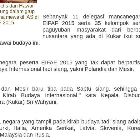
adis dari Hawaii
bung dalam grup
Sebanyak 11 delegasi mancanegar
a mewakili AS di
F 2015
EIFAF 2015 serta 35 kelompok se
paguyuban masyarakat dari berba
nusantara yang ada di Kukar ikut s
awai budaya ini.
egara peserta EIFAF 2015 yang tak dapat berpartis
ya Internasional tadi siang, yakni Polandia dan Mesir.
 dan Mesir baru tiba pada Sabtu siang, sehingga 
i Kirab Budaya Internasional," kata Kepala Disbu
ra (Kukar) Sri Wahyuni.
 negara yang tampil pada kirab budaya tadi siang adal
rki, Italia, Amerika Serikat, Latvia, Slovenia, Kore
 Malaysia dan Rusia.