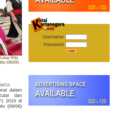
Username
Password
Kukar Rita
btu (06/06)
 WITA
onal dalam
utai dan
AF) 2015 di
tu (06/06)