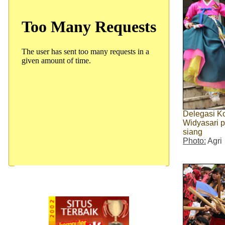
Delegasi Ko
Widyasari p
siang
Photo:
Agri