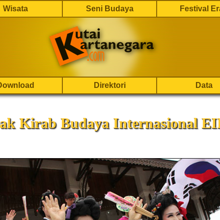
Wisata
Seni Budaya
Festival E
Download
Direktori
Data
ak Kirab Budaya Internasional E