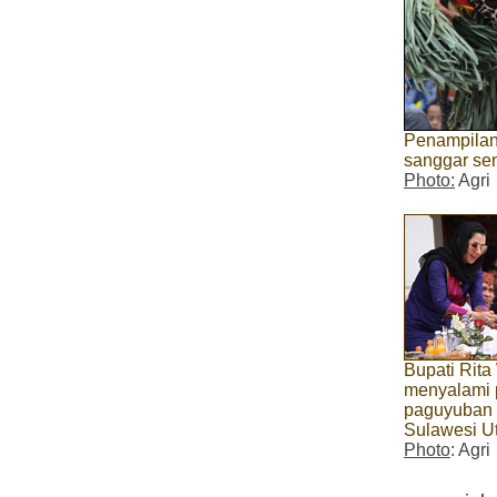
Penampilan
sanggar sen
Photo:
Agri
Bupati Rita
menyalami 
paguyuban 
Sulawesi U
Photo
: Agri