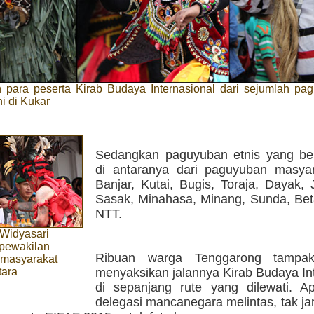
 para peserta Kirab Budaya Internasional dari sejumlah pa
i di Kukar
Sedangkan paguyuban etnis yang berp
di antaranya dari paguyuban masya
Banjar, Kutai, Bugis, Toraja, Dayak, 
Sasak, Minahasa, Minang, Sunda, Bet
NTT.
 Widyasari
pewakilan
Ribuan warga Tenggarong tampak
masyarakat
tara
menyaksikan jalannya Kirab Budaya In
di sepanjang rute yang dilewati. Ap
delegasi mancanegara melintas, tak j