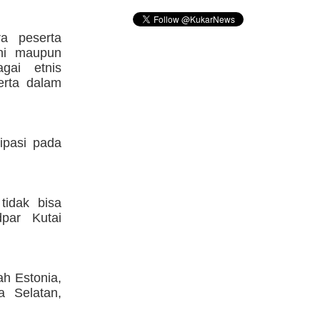
a peserta
ni maupun
gai etnis
erta dalam
ipasi pada
tidak bisa
dpar Kutai
ah Estonia,
a Selatan,