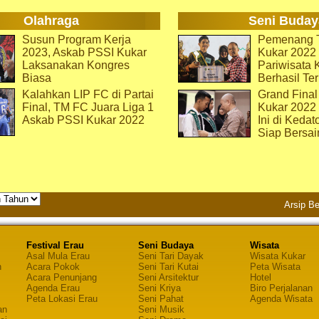
Olahraga
Seni Buday
Susun Program Kerja
Pemenang T
2023, Askab PSSI Kukar
Kukar 2022 
Laksanakan Kongres
Pariwisata 
Biasa
Berhasil Ter
Kalahkan LIP FC di Partai
Grand Final
Final, TM FC Juara Liga 1
Kukar 2022
Askab PSSI Kukar 2022
Ini di Kedat
Siap Bersai
Arsip Be
Festival Erau
Seni Budaya
Wisata
Asal Mula Erau
Seni Tari Dayak
Wisata Kukar
n
Acara Pokok
Seni Tari Kutai
Peta Wisata
Acara Penunjang
Seni Arsitektur
Hotel
Agenda Erau
Seni Kriya
Biro Perjalanan
Peta Lokasi Erau
Seni Pahat
Agenda Wisata
an
Seni Musik