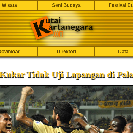
Wisata
Seni Budaya
Festival E
Download
Direktori
Data
 Kukar Tidak Uji Lapangan di Pal