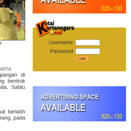
Username
a
Password
 WITA
apangan di
ng bentrok
da, Sabtu
k berlatih
erang, pada