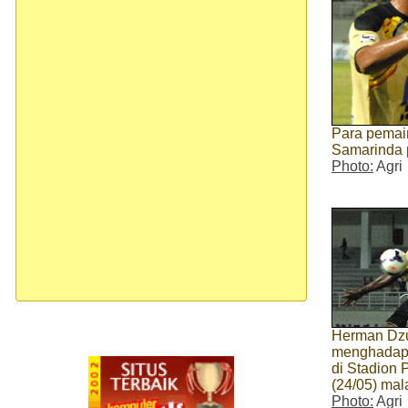
Para pemain
Samarinda 
Photo:
Agri
Herman Dzu
menghadapi
di Stadion 
(24/05) ma
Photo:
Agri