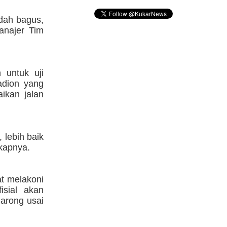
udah bagus,
Manajer Tim
 untuk uji
adion yang
ikan jalan
 lebih baik
gkapnya.
at melakoni
isial akan
arong usai