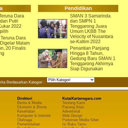
a
Pendidikan
eruna Dara
SMAN 3 Samarinda
dan Putri
dan SMPN 1
Kukar 2022
Tenggarong Juara
pilih
Umum LKBB The
Velocity of Nusantara
 Teruna Dara
se-Kaltim 2022
 Digelar Malam
on, 20 Finalis
Penantian Panjang
ng
Hingga 8 Tahun,
Gedung Baru SMAN 1
Tenggarong Akhirnya
Siap Digunakan
rita Berdasarkan Kategori :
Direktori
KutaiKartanegara.com
Berita & Media
Tentang Kami
Ekonomi & Bisnis
Pasang Iklan
Kesehatan
Advertorial
Komputer & Internet
Web Design
Olahraga
Pedoman Media Siber
Pemerintahan
Isi Buku Tamu