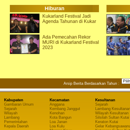
Hiburan
Kukarland Festival Jadi
Agenda Tahunan di Kukar
Ada Pemecahan Rekor
MURI di Kukarland Festival
2023
Arsip Berita Berdasarkan Tahun :
Kabupaten
Kecamatan
Kesultanan
Gambaran Umum
Anggana
Sejarah
Sejarah
Kembang Janggut
Lambang Kesultana
Wilayah
Kenohan
Wilayah Kesultanan
Lambang
Kota Bangun
Silsilah Sultan Kutai
Pemerintahan
Loa Janan
Keraton Kutai
Kepala Daerah
Loa Kulu
Gelar Kebangsawan