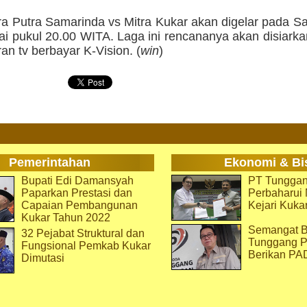
ra Putra Samarinda vs Mitra Kukar akan digelar pada 
ai pukul 20.00 WITA. Laga ini rencananya akan disiark
ran tv berbayar K-Vision. (
win
)
Pemerintahan
Ekonomi & Bi
Bupati Edi Damansyah
PT Tunggan
Paparkan Prestasi dan
Perbaharu
Capaian Pembangunan
Kejari Kuka
Kukar Tahun 2022
Semangat B
32 Pejabat Struktural dan
Tunggang P
Fungsional Pemkab Kukar
Berikan PA
Dimutasi