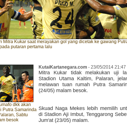
 Mitra Kukar saat merayakan gol yang dicetak ke gawang Putr
pada putaran pertama lalu
KutaiKartanegara.com
- 23/05/2014 21:47
Mitra Kukar tidak melakukan uji l
Stadion Utama Kaltim, Palaran, jela
melawan tuan rumah Putra Samarin
(24/05) malam besok.
mafo dkk akan
Skuad Naga Mekes lebih memilih untu
 Putra Samarinda
di Stadion Aji Imbut, Tenggarong Seb
Palaran, Sabtu
lam besok
Jum'at (23/05) malam.