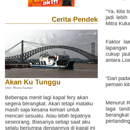
"Ya, kita 
jadi lebih
Cerita Pendek
Mitra Kuka
Faktor la
lapangan 
cukup jau
antara Lo
"Dari pad
Akan Ku Tunggu
pemain kit
Oleh: Rhony Samlan
Beberapa menit lagi kapal fery akan
Menurut R
segera berangkat. Akan tetapi mataku
laga tan
masih saja kesana kemari untuk
berangkat
mencari sesuatu. Atau lebih tepatnya
pertanding
seseorang. Biasanya setiap saat aku
selalu berjumpa dengannya di kapal ini