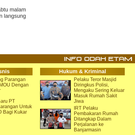
Sabtu malam
an langsung
snis
Hukum & Kriminal
g Parangan
Pelaku Teror Masjid
i MOU Dengan
Diringkus Polisi,
r
Mengaku Sering Keluar
Masuk Rumah Sakit
aru PT
Jiwa
arangan Untuk
IRT Pelaku
D Bagi Kukar
Pembakaran Rumah
Ditangkap Dalam
Perjalanan ke
Banjarmasin