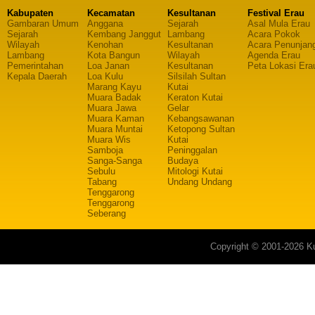
Kabupaten
Kecamatan
Kesultanan
Festival Erau
Gambaran Umum
Anggana
Sejarah
Asal Mula Erau
Sejarah
Kembang Janggut
Lambang
Acara Pokok
Wilayah
Kenohan
Kesultanan
Acara Penunjan
Lambang
Kota Bangun
Wilayah
Agenda Erau
Pemerintahan
Loa Janan
Kesultanan
Peta Lokasi Era
Kepala Daerah
Loa Kulu
Silsilah Sultan
Marang Kayu
Kutai
Muara Badak
Keraton Kutai
Muara Jawa
Gelar
Muara Kaman
Kebangsawanan
Muara Muntai
Ketopong Sultan
Muara Wis
Kutai
Samboja
Peninggalan
Sanga-Sanga
Budaya
Sebulu
Mitologi Kutai
Tabang
Undang Undang
Tenggarong
Tenggarong
Seberang
Copyright © 2001-2026 Ku