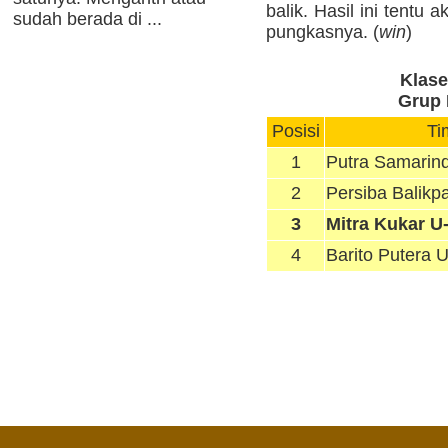
balik. Hasil ini tentu 
sudah berada di ...
pungkasnya. (
win
)
Klas
Grup 
Posisi
Ti
1
Putra Samarin
2
Persiba Balikp
3
Mitra Kukar U
4
Barito Putera 