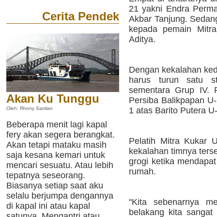
21 yakni Endra Perma
Cerita Pendek
Akbar Tanjung. Sedang
kepada pemain Mitra
Aditya.
Dengan kekalahan kedu
harus turun satu s
sementara Grup IV. P
Akan Ku Tunggu
Persiba Balikpapan U
1 atas Barito Putera U
Oleh: Rhony Samlan
Beberapa menit lagi kapal
fery akan segera berangkat.
Pelatih Mitra Kukar
Akan tetapi mataku masih
kekalahan timnya ters
saja kesana kemari untuk
grogi ketika mendapat
mencari sesuatu. Atau lebih
rumah.
tepatnya seseorang.
Biasanya setiap saat aku
selalu berjumpa dengannya
"Kita sebenarnya men
di kapal ini atau kapal
belakang kita sangat
satunya. Mengantri atau