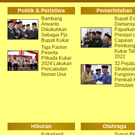
Politik & Peristiwa
Pemerintahan
Bambang
Bupati Ed
Arwanto
Damansy
Dikukuhkan
Paparka
Sebagai Pjs
Prestasi 
Bupati Kukar
Capaian
Pembang
Tiga Paslon
Kukar Ta
Peserta
2022
Pilkada Kukar
2024 Lakukan
32 Pejab
Pencabutan
Struktura
Nomor Urut
Fungsion
Pemkab 
Dimutasi
Hiburan
Olahraga
Kukarland
Susun Pr